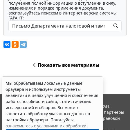
получения полной информации о вступлении в силу,
изменениях и порядке применения документа,
воспользуйтесь поиском в Интернет-версии системы
ГАРАНТ:
Показать все материалы
Мы обрабатываем локальные данные
браузера и используем инструменты
аналитики в целях улучшения и обеспечения
работоспособности сайта, статистических
© ООО "НПП "ГАРАНТ-СЕРВИС", 2026. Система ГАРАНТ
исследований и обзоров. Вы можете
выпускается с 1990 года. Компания "Гарант" и ее партнеры
запретить обработку указанных данных в
являются участниками Российской ассоциации правовой
настройках браузера. Пожалуйста,
информации ГАРАНТ.
ознакомьтесь с условиями их обработки
.