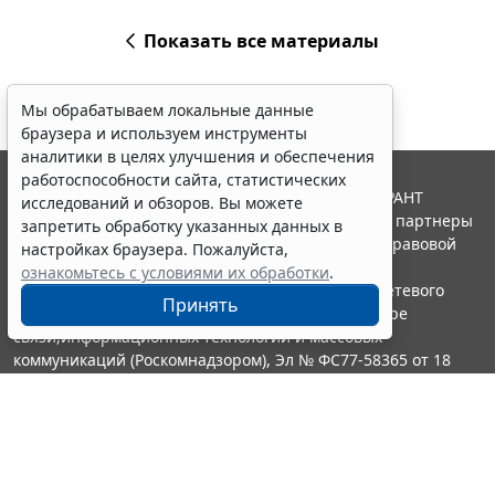
Показать все материалы
Мы обрабатываем локальные данные
браузера и используем инструменты
аналитики в целях улучшения и обеспечения
работоспособности сайта, статистических
© ООО "НПП "ГАРАНТ-СЕРВИС", 2026. Система ГАРАНТ
исследований и обзоров. Вы можете
выпускается с 1990 года. Компания "Гарант" и ее партнеры
запретить обработку указанных данных в
являются участниками Российской ассоциации правовой
настройках браузера. Пожалуйста,
информации ГАРАНТ.
ознакомьтесь с условиями их обработки
.
Портал ГАРАНТ.РУ зарегистрирован в качестве сетевого
Принять
издания Федеральной службой по надзору в сфере
связи,информационных технологий и массовых
коммуникаций (Роскомнадзором), Эл № ФС77-58365 от 18
июня 2014 года.
16+
Контакты
8-800-200-88-88