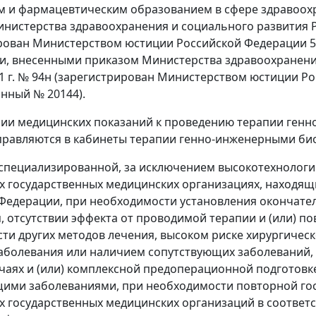
 и фармацевтическим образованием в сфере здравоох
нистерства здравоохранения и социального развития Ро
рован Министерством юстиции Российской Федерации 5 и
, внесенными приказом Министерства здравоохранения
1 г. № 94н (зарегистрирован Министерством юстиции Рос
нный № 20144).
чии медицинских показаний к проведению терапии ге
равляются в кабинеты терапии генно-инженерными би
 специализированной, за исключением высокотехнолог
 государственных медицинских организациях, находящ
Федерации, при необходимости установления окончател
, отсутствии эффекта от проводимой терапии и (или) п
ти других методов лечения, высоком риске хирургичес
аболевания или наличием сопутствующих заболеваний,
чаях и (или) комплексной предоперационной подготов
ими заболеваниями, при необходимости повторной го
 государственных медицинских организаций в соответ