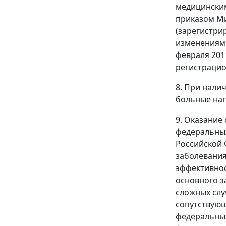
медицинским
приказом Ми
(зарегистри
изменениями
февраля 201
регистрацио
8. При нали
больные нап
9. Оказание
федеральных
Российской 
заболевания
эффективнос
основного з
сложных слу
сопутствующ
федеральных