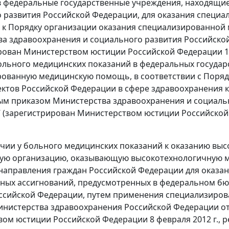
 федеральные государственные учреждения, находящие
 развития Российской Федерации, для оказания специ
к Порядку организации оказания специализированной
а здравоохранения и социального развития Российской 
рован Министерством юстиции Российской Федерации 12 
ольного медицинских показаний в федеральных госуда
ованную медицинскую помощь, в соответствии с Поря
ектов Российской Федерации в сфере здравоохранения к
м приказом Министерства здравоохранения и социальн
17 (зарегистрирован Министерством юстиции Российской
ичии у больного медицинских показаний к оказанию в
ую организацию, оказывающую высокотехнологичную м
направления граждан Российской Федерации для оказа
ных ассигнований, предусмотренных в федеральном бю
оссийской Федерации, путем применения специализиро
нистерства здравоохранения Российской Федерации от 2
ом юстиции Российской Федерации 8 февраля 2012 г., р