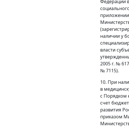
Федерации в
социального
приложении 
Министерств
(зарегистри
наличии у б
специализир
власти субъ
утвержденны
2005 г. № 6
№ 7115).
10. При нал
в медицинск
с Порядком 
счет бюджет
развития Р
приказом Ми
Министерств