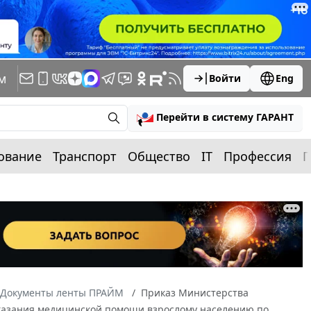
м
Войти
Eng
Перейти в систему ГАРАНТ
ование
Транспорт
Общество
IT
Профессия
П
Документы ленты ПРАЙМ
Приказ Министерства
 оказания медицинской помощи взрослому населению по