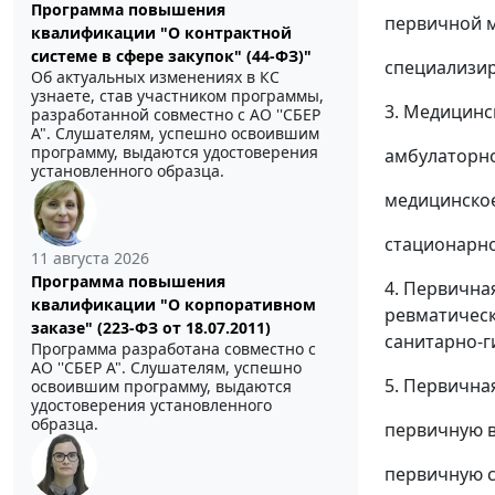
Программа повышения
первичной 
квалификации "О контрактной
системе в сфере закупок" (44-ФЗ)"
специализир
Об актуальных изменениях в КС
узнаете, став участником программы,
3. Медицинс
разработанной совместно с АО ''СБЕР
А". Слушателям, успешно освоившим
программу, выдаются удостоверения
амбулаторно
установленного образца.
медицинское
стационарно
11 августа 2026
Программа повышения
4. Первична
квалификации "О корпоративном
ревматическ
заказе" (223-ФЗ от 18.07.2011)
санитарно-
Программа разработана совместно с
АО ''СБЕР А". Слушателям, успешно
5. Первична
освоившим программу, выдаются
удостоверения установленного
образца.
первичную 
первичную 