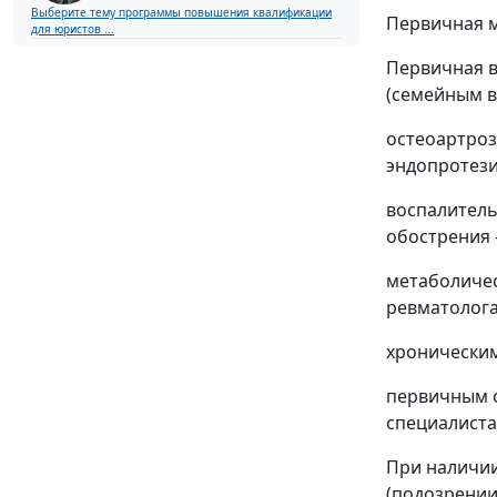
Выберите тему программы повышения квалификации
Первичная м
для юристов ...
Первичная в
(семейным 
остеоартроз
эндопротези
воспалитель
обострения 
метаболичес
ревматолога
хроническим
первичным о
специалиста
При наличи
(подозрении