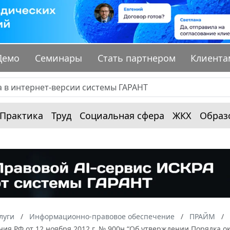
Демо
Семинары
Стать партнером
Клиента
Практика
Труд
Социальная сфера
ЖКХ
Образ
луги
Информационно-правовое обеспечение
ПРАЙМ
ния РФ от 12 ноября 2012 г. № 900н “Об утверждении Порядка