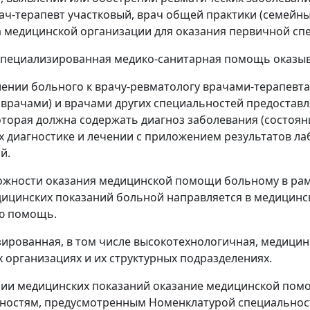
рач-терапевт участковый, врач общей практики (семейны
 медицинской организации для оказания первичной с
специализированная медико-санитарная помощь оказыв
ении больного к врачу-ревматологу врачами-терапевт
врачами) и врачами других специальностей предоставл
оторая должна содержать диагноз заболевания (состояни
 диагностике и лечении с приложением результатов ла
й.
ожности оказания медицинской помощи больному в ра
дицинских показаний больной направляется в медицин
ю помощь.
зированная, в том числе высокотехнологичная, медици
 организациях и их структурных подразделениях.
чии медицинских показаний оказание медицинской пом
ностям, предусмотренным Номенклатурой специальност