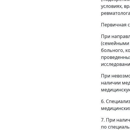
условиях, в
ревматолога
Первичная 
При направл
(семейными 
больного, к
проведенных
исследовани
При невозм
наличии ме
медицинску
6. Специали
медицинских
7. При нали
по специаль