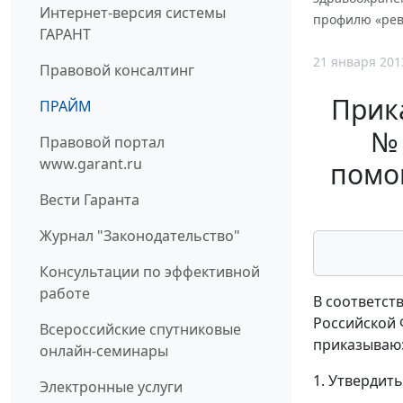
Интернет-версия системы
профилю «ревм
ГАРАНТ
21 января 201
Правовой консалтинг
Прика
ПРАЙМ
№ 
Правовой портал
www.garant.ru
помо
Вести Гаранта
Журнал "Законодательство"
Консультации по эффективной
работе
В соответст
Российской Ф
Всероссийские спутниковые
приказываю
онлайн-семинары
1. Утвердит
Электронные услуги