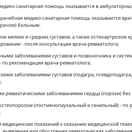
едико-санитарная помощь оказывается в амбулаторных
рачебная медико-санитарная помощь оказывается вра
врачом) больным:
ом мелких и средних суставов, а также остеоартрозом к
ровании - после консультации врача-ревматолога;
ными заболеваниями суставов и позвоночника и систе
- по рекомендации врача-ревматолога;
кими заболеваниями суставов (подагра, псевдоподагра, 
;
и ревматическими заболеваниями сердца (пороки) без 
стеопорозом (постменопаузальный и сенильный) - по р
.
и медицинских показаний к оказанию медицинской пом
, выявлении или обострении ревматических заболевани