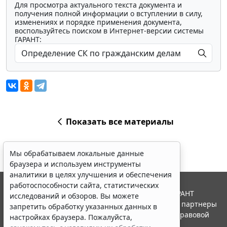
Для просмотра актуального текста документа и
получения полной информации о вступлении в силу,
изменениях и порядке применения документа,
воспользуйтесь поиском в Интернет-версии системы
ГАРАНТ:
Показать все материалы
Мы обрабатываем локальные данные
браузера и используем инструменты
аналитики в целях улучшения и обеспечения
работоспособности сайта, статистических
© ООО "НПП "ГАРАНТ-СЕРВИС", 2026. Система ГАРАНТ
исследований и обзоров. Вы можете
выпускается с 1990 года. Компания "Гарант" и ее партнеры
запретить обработку указанных данных в
являются участниками Российской ассоциации правовой
настройках браузера. Пожалуйста,
информации ГАРАНТ.