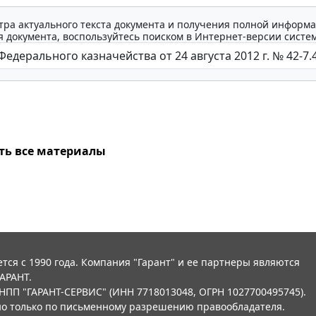
тра актуального текста документа и получения полной информа
 документа, воспользуйтесь поиском в Интернет-версии систе
ть все материалы
тся с 1990 года. Компания "Гарант" и ее партнеры являются
АРАНТ.
НПП "ГАРАНТ-СЕРВИС" (ИНН 7718013048, ОГРН 1027700495745).
о только по письменному разрешению правообладателя.