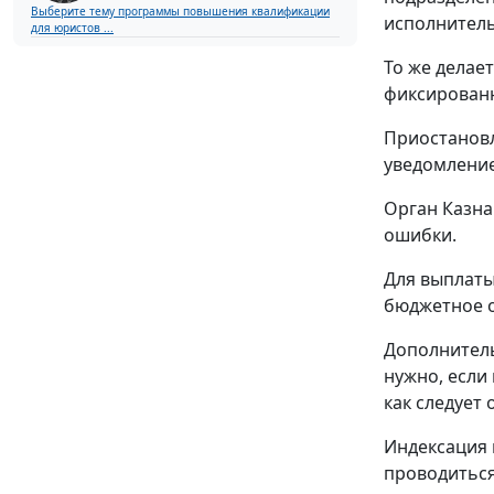
Выберите тему программы повышения квалификации
исполнитель
для юристов ...
То же делае
фиксированн
Приостановл
уведомление
Орган Казна
ошибки.
Для выплаты
бюджетное о
Дополнитель
нужно, если
как следует 
Индексация 
проводиться