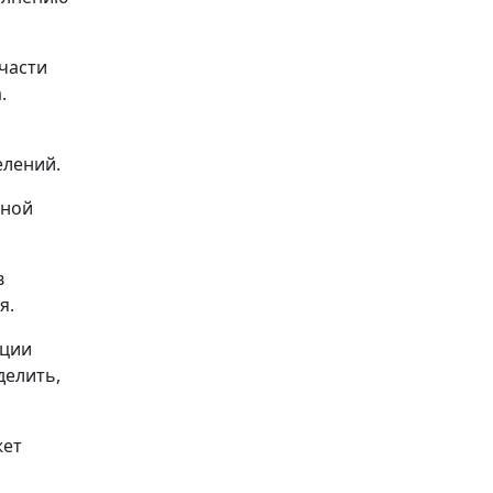
части
.
елений.
тной
в
я.
ации
делить,
жет