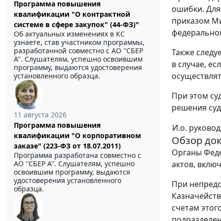
Программа повышения
ошибки. Для
квалификации "О контрактной
приказом Ми
системе в сфере закупок" (44-ФЗ)"
федеральног
Об актуальных изменениях в КС
узнаете, став участником программы,
разработанной совместно с АО ''СБЕР
Также следу
А". Слушателям, успешно освоившим
в случае, е
программу, выдаются удостоверения
осуществлят
установленного образца.
При этом су
решения суд
11 августа 2026
Программа повышения
И.о. руково
квалификации "О корпоративном
Обзор до
заказе" (223-ФЗ от 18.07.2011)
Органы Феде
Программа разработана совместно с
актов, вклю
АО ''СБЕР А". Слушателям, успешно
освоившим программу, выдаются
удостоверения установленного
При непредс
образца.
Казначейств
счетам этог
подразделен