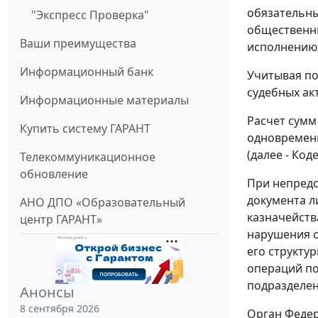
обязательны
"Экспресс Проверка"
общественны
Ваши преимущества
исполнению 
Информационный банк
Учитывая по
судебных ак
Информационные материалы
Расчет сумм
Купить систему ГАРАНТ
одновременн
(далее - Коде
Телекоммуникационное
обновление
При непредс
документа л
АНО ДПО «Образовательный
казначейства
центр ГАРАНТ»
нарушения о
его структу
операций по
подразделен
Анонсы
8 сентября 2026
Орган Федер