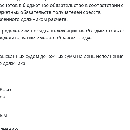
счетов в бюджетное обязательство в соответствии с
джетных обязательств получателей средств
вленного должником расчета.
 определением порядка индексации необходимо только
ределить, каким именно образом следует
взысканных судом денежных сумм на день исполнения
ю должника.
ебных
ов.
вым
полнению