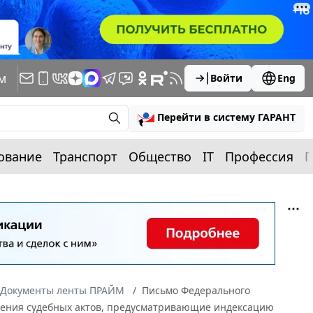
м
Войти
Eng
Перейти в систему ГАРАНТ
ование
Транспорт
Общество
IT
Профессия
П
Документы ленты ПРАЙМ
Письмо Федерального
полнения судебных актов, предусматривающие индексацию