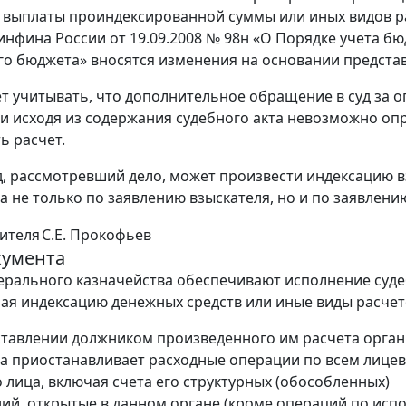
 выплаты проиндексированной суммы или иных видов ра
нфина России от 19.09.2008 № 98н «О Порядке учета бю
о бюджета» вносятся изменения на основании предста
ет учитывать, что дополнительное обращение в суд за
сли исходя из содержания судебного акта невозможно оп
ь расчет.
д, рассмотревший дело, может произвести индексацию 
а не только по заявлению взыскателя, но и по заявлени
дителя
С.Е. Прокофьев
кумента
рального казначейства обеспечивают исполнение суд
чая индексацию денежных средств или иные виды расчет
тавлении должником произведенного им расчета орган
а приостанавливает расходные операции по всем лице
о лица, включая счета его структурных (обособленных)
ий, открытые в данном органе (кроме операций по ис