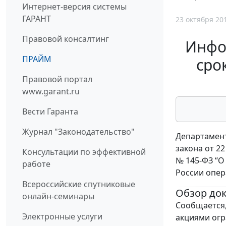
Интернет-версия системы
ГАРАНТ
23 октября 20
Правовой консалтинг
Инфор
ПРАЙМ
сро
Правовой портал
www.garant.ru
Вести Гаранта
Журнал "Законодательство"
Департамент
закона от 2
Консультации по эффективной
№ 145-ФЗ “О
работе
России опер
Всероссийские спутниковые
Обзор до
онлайн-семинары
Сообщается,
Электронные услуги
акциями огр