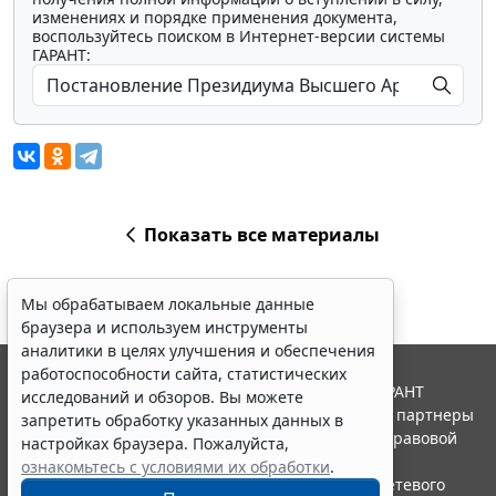
изменениях и порядке применения документа,
воспользуйтесь поиском в Интернет-версии системы
ГАРАНТ:
Показать все материалы
Мы обрабатываем локальные данные
браузера и используем инструменты
аналитики в целях улучшения и обеспечения
работоспособности сайта, статистических
© ООО "НПП "ГАРАНТ-СЕРВИС", 2026. Система ГАРАНТ
исследований и обзоров. Вы можете
выпускается с 1990 года. Компания "Гарант" и ее партнеры
запретить обработку указанных данных в
являются участниками Российской ассоциации правовой
настройках браузера. Пожалуйста,
информации ГАРАНТ.
ознакомьтесь с условиями их обработки
.
Портал ГАРАНТ.РУ зарегистрирован в качестве сетевого