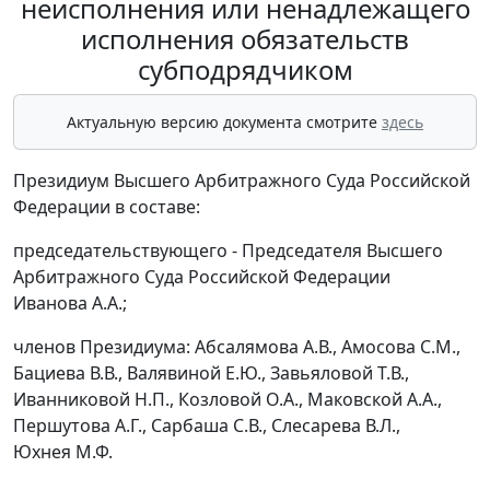
неисполнения или ненадлежащего
исполнения обязательств
субподрядчиком
Актуальную версию документа смотрите
здесь
Президиум Высшего Арбитражного Суда Российской
Федерации в составе:
председательствующего - Председателя Высшего
Арбитражного Суда Российской Федерации
Иванова А.А.;
членов Президиума: Абсалямова А.В., Амосова С.М.,
Бациева В.В., Валявиной Е.Ю., Завьяловой Т.В.,
Иванниковой Н.П., Козловой О.А., Маковской А.А.,
Першутова А.Г., Сарбаша С.В., Слесарева В.Л.,
Юхнея М.Ф.