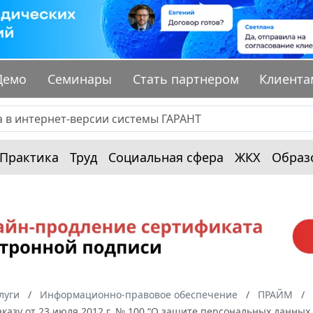
Демо
Семинары
Стать партнером
Клиента
Практика
Труд
Социальная сфера
ЖКХ
Образ
луги
Информационно-правовое обеспечение
ПРАЙМ
аказу от 23 июля 2012 г. № 100 “О защите персональных данны