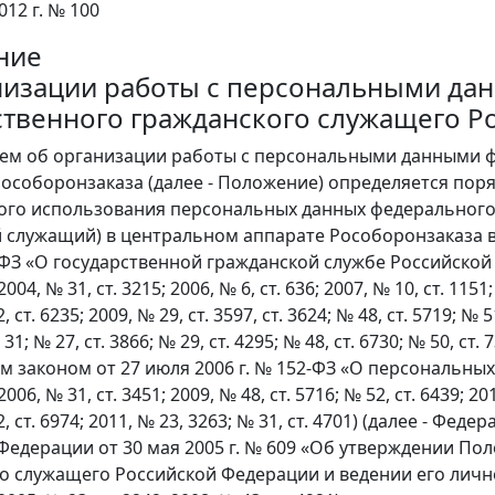
012 г. № 100
ние
низации работы с персональными да
ственного гражданского служащего Р
ем об организации работы с персональными данными ф
особоронзаказа (далее - Положение) определяется поря
ого использования персональных данных федерального 
 служащий) в центральном аппарате Рособоронзаказа в
9-ФЗ «О государственной гражданской службе Российско
04, № 31, ст. 3215; 2006, № 6, ст. 636; 2007, № 10, ст. 1151; 
, ст. 6235; 2009, № 29, ст. 3597, ст. 3624; № 48, ст. 5719; № 51
. 31; № 27, ст. 3866; № 29, ст. 4295; № 48, ст. 6730; № 50, 
 законом от 27 июля 2006 г. № 152-ФЗ «О персональных
06, № 31, ст. 3451; 2009, № 48, ст. 5716; № 52, ст. 6439; 2010
52, ст. 6974; 2011, № 23, 3263; № 31, ст. 4701) (далее - Ф
Федерации от 30 мая 2005 г. № 609 «Об утверждении По
о служащего Российской Федерации и ведении его личн