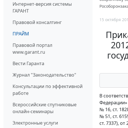
Интернет-версия системы
Рособоронзака
ГАРАНТ
15 октября 20
Правовой консалтинг
Прик
ПРАЙМ
201
Правовой портал
www.garant.ru
госу
Вести Гаранта
Журнал "Законодательство"
Консультации по эффективной
работе
В соответст
Федерации» (
Всероссийские спутниковые
№ 16, ст. 1828
онлайн-семинары
№ 51, ст. 6159
Электронные услуги
ст. 7337), о