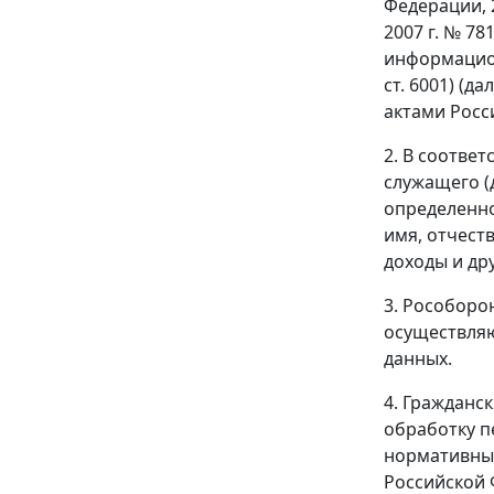
Федерации, 2
2007 г. № 7
информацион
ст. 6001) (
актами Росс
2. В соотве
служащего (
определенно
имя, отчест
доходы и др
3. Рособоро
осуществляю
данных.
4. Гражданс
обработку п
нормативных
Российской 