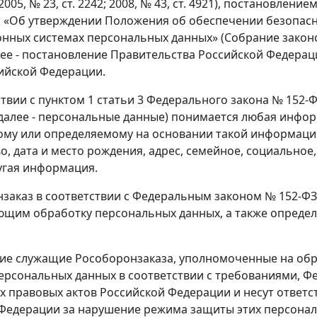
005, № 23, ст. 2242; 2008, № 43, ст. 4921), постановле
81 «Об утверждении Положения об обеспечении безопас
ных системах персональных данных» (Собрание законод
далее - постановление Правительства Российской Федер
ийской Федерации.
тствии с пунктом 1 статьи 3 Федерального закона № 15
далее - персональные данные) понимается любая инфор
му или определяемому на основании такой информации
во, дата и место рождения, адрес, семейное, социально
угая информация.
нзаказ в соответствии с Федеральным законом № 152-ФЗ
щим обработку персональных данных, а также опреде
кие служащие Рособоронзаказа, уполномоченные на об
ерсональных данных в соответствии с требованиями, Фе
 правовых актов Российской Федерации и несут ответст
Федерации за нарушение режима защиты этих персонал