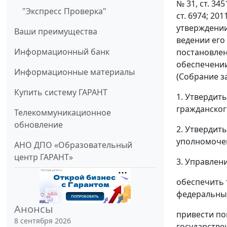
№ 31, ст. 3451
"Экспресс Проверка"
ст. 6974; 20
утверждении
Ваши преимущества
ведении его 
Информационный банк
постановлен
обеспечении
Информационные материалы
(Собрание з
Купить систему ГАРАНТ
1. Утвердит
гражданског
Телекоммуникационное
обновление
2. Утвердит
уполномочен
АНО ДПО «Образовательный
центр ГАРАНТ»
3. Управлен
обеспечить 
федеральных
Анонсы
привести по
8 сентября 2026
государстве