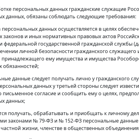
ботке персональных данных гражданские служащие Рос
х данных, обязаны соблюдать следующие требования:
а персональных данных осуществляется в целях обеспе
 законов и иных нормативных правовых актов Российс
 федеральной государственной гражданской службы (да
печении личной безопасности гражданского служащего и
 принадлежащего ему имущества и имущества Рособоро
 обязанностей;
ьные данные следует получать лично у гражданского сл
ерсональных данных у третьей стороны следует извести
о письменное согласие и сообщить ему о целях, предпо
х данных;
тся получать, обрабатывать и приобщать к личному де
и законами № 79-ФЗ и № 152-ФЗ персональные данные о
 частной жизни, членстве в общественных объединениях