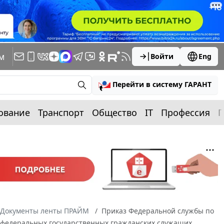
м
Войти
Eng
Перейти в систему ГАРАНТ
ование
Транспорт
Общество
IT
Профессия
П
Документы ленты ПРАЙМ
Приказ Федеральной службы по
х федеральных государственных гражданских служащих