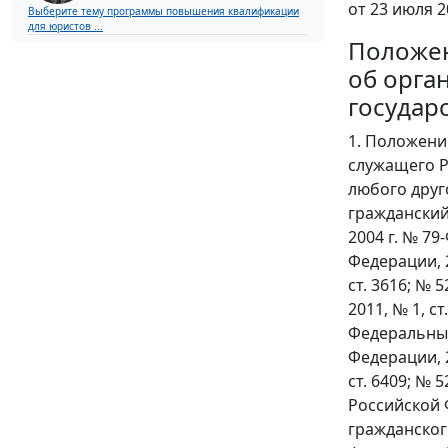
от 23 июля 2
Выберите тему программы повышения квалификации
для юристов ...
Положе
об орга
государ
1. Положени
служащего Р
любого друг
гражданский
2004 г. № 7
Федерации, 20
ст. 3616; № 52
2011, № 1, ст
Федеральным
Федерации, 20
ст. 6409; № 
Российской 
гражданског