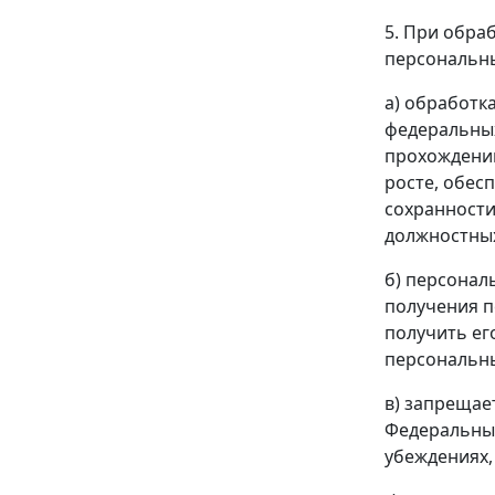
5. При обра
персональны
а) обработк
федеральных
прохождении
росте, обес
сохранности
должностных
б) персонал
получения п
получить ег
персональны
в) запрещае
Федеральным
убеждениях,