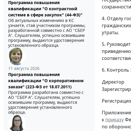
Программа повышения
сохранности
квалификации "О контрактной
системе в сфере закупок" (44-ФЗ)"
4. Отделу г
Об актуальных изменениях в КС
гражданских
узнаете, став участником программы,
разработанной совместно с АО ''СБЕР
утраты.
А". Слушателям, успешно освоившим
программу, выдаются удостоверения
5. Руководи
установленного образца.
приведению 
соответстви
11 августа 2026
6. Контроль
Программа повышения
квалификации "О корпоративном
Директор
заказе" (223-ФЗ от 18.07.2011)
Зарегистрир
Программа разработана совместно с
АО ''СБЕР А". Слушателям, успешно
Регистраци
освоившим программу, выдаются
удостоверения установленного
образца.
Приложение
к
приказу
Фе
по оборонно