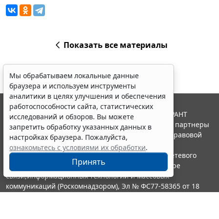
Показать все материалы
Мы обрабатываем локальные данные
браузера и используем инструменты
аналитики в целях улучшения и обеспечения
работоспособности сайта, статистических
© ООО "НПП "ГАРАНТ-СЕРВИС", 2026. Система ГАРАНТ
исследований и обзоров. Вы можете
выпускается с 1990 года. Компания "Гарант" и ее партнеры
запретить обработку указанных данных в
являются участниками Российской ассоциации правовой
настройках браузера. Пожалуйста,
информации ГАРАНТ.
ознакомьтесь с условиями их обработки
.
Портал ГАРАНТ.РУ зарегистрирован в качестве сетевого
Принять
издания Федеральной службой по надзору в сфере
связи,информационных технологий и массовых
коммуникаций (Роскомнадзором), Эл № ФС77-58365 от 18
июня 2014 года.
16+