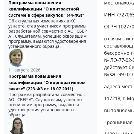
местонахожде
Программа повышения
квалификации "О контрактной
ИНН 772706
системе в сфере закупок" (44-ФЗ)"
Об актуальных изменениях в КС
узнаете, став участником программы,
ОГРН 10277
разработанной совместно с АО ''СБЕР
А". Слушателям, успешно освоившим
в связи с и
программу, выдаются удостоверения
составляющи
установленного образца.
бессрочно п
№ ЛО-77-02-0
действует б
11 августа 2026
№ ФС-99-02-
Программа повышения
квалификации "О корпоративном
адреса мест
заказе" (223-ФЗ от 18.07.2011)
Программа разработана совместно с
117218, г. М
АО ''СБЕР А". Слушателям, успешно
освоившим программу, выдаются
удостоверения установленного
выполняемые
образца.
- розничная