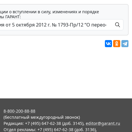
ции о вступлении в силу, изменениях и порядке
мы ГАРАНТ:
8-800-200-88-88
(бесплатный междугородный звонок)
Редакция: +7 (495) 647-62-38 (доб. 3145),
editor@garant.ru
Отдел рекламы: +7 (495) 647-62-38 (доб. 3136),