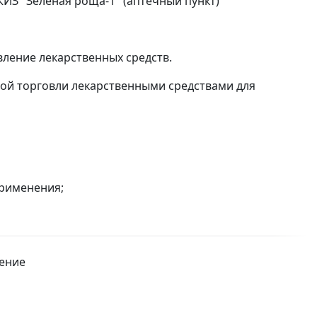
КИЗ "Зелёная роща-1" (аптечный пункт)
вление лекарственных средств.
овой торговли лекарственными средствами для
применения;
ление