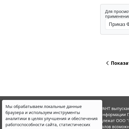
Для просмо
применения
Показа
Мы обрабатываем локальные данные
© ООО "НПП "ГАРАНТ-СЕРВИС", 2026. Система ГАРАНТ выпускае
браузера и используем инструменты
участниками Российской ассоциации правовой информации Г
аналитики в целях улучшения и обеспечения
Все права на материалы сайта ГАРАНТ.РУ принадлежат ООО "
работоспособности сайта, статистических
Полное или частичное воспроизведение материалов возможн