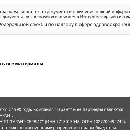
тра актуального текста документа и получения полной информа
 документа, воспользуйтесь поиском в Интернет-версии систе
ть все материалы
тся с 1990 года. Компания "Гарант" и ее партнеры являются
АРАНТ.
НПП "ГАРАНТ-СЕРВИС" (ИНН 7718013048, ОГРН 1027700495745).
о только по письменному разрешению правообладателя.