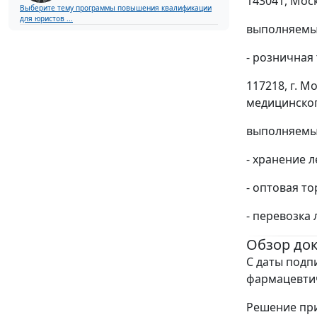
143041, Мос
Выберите тему программы повышения квалификации
для юристов ...
выполняемые
- розничная
117218, г. 
медицинско
выполняемые
- хранение 
- оптовая т
- перевозка
Обзор до
C даты подп
фармацевти
Решение при