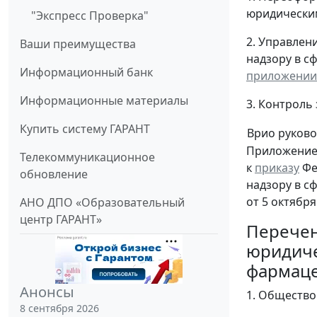
юридически
"Экспресс Проверка"
2. Управлен
Ваши преимущества
надзору в с
Информационный банк
приложении
Информационные материалы
3. Контроль
Купить систему ГАРАНТ
Врио руково
Приложени
Телекоммуникационное
к
приказу
Фе
обновление
надзору в с
от 5 октября
АНО ДПО «Образовательный
центр ГАРАНТ»
Перече
юридиче
фармаце
Анонсы
1. Общество
8 сентября 2026