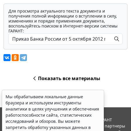
Для просмотра актуального текста документа и
получения полной информации о вступлении в силу,
изменениях и порядке применения документа,
воспользуйтесь поиском в Интернет-версии системы
ГАРАНТ:
Показать все материалы
Мы обрабатываем локальные данные
браузера и используем инструменты
аналитики в целях улучшения и обеспечения
работоспособности сайта, статистических
© ООО "НПП "ГАРАНТ-СЕРВИС", 2026. Система ГАРАНТ
исследований и обзоров. Вы можете
выпускается с 1990 года. Компания "Гарант" и ее партнеры
запретить обработку указанных данных в