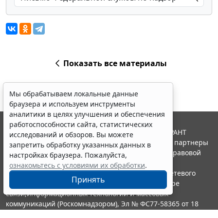
Показать все материалы
Мы обрабатываем локальные данные
браузера и используем инструменты
аналитики в целях улучшения и обеспечения
работоспособности сайта, статистических
© ООО "НПП "ГАРАНТ-СЕРВИС", 2026. Система ГАРАНТ
исследований и обзоров. Вы можете
выпускается с 1990 года. Компания "Гарант" и ее партнеры
запретить обработку указанных данных в
являются участниками Российской ассоциации правовой
настройках браузера. Пожалуйста,
информации ГАРАНТ.
ознакомьтесь с условиями их обработки
.
Портал ГАРАНТ.РУ зарегистрирован в качестве сетевого
Принять
издания Федеральной службой по надзору в сфере
связи,информационных технологий и массовых
коммуникаций (Роскомнадзором), Эл № ФС77-58365 от 18
июня 2014 года.