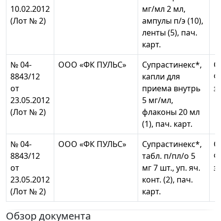
10.02.2012
мг/мл 2 мл,
(Лот № 2)
ампулы п/э (10),
ленты (5), пач.
карт.
№ 04-
ООО «ФК ПУЛЬС»
Супрастинекс*,
О
8843/12
капли для
Ф
от
приема внутрь
з
23.05.2012
5 мг/мл,
(Лот № 2)
флаконы 20 мл
(1), пач. карт.
№ 04-
ООО «ФК ПУЛЬС»
Супрастинекс*,
О
8843/12
табл. п/пл/о 5
Ф
от
мг 7 шт., уп. яч.
з
23.05.2012
конт. (2), пач.
(Лот № 2)
карт.
Обзор документа