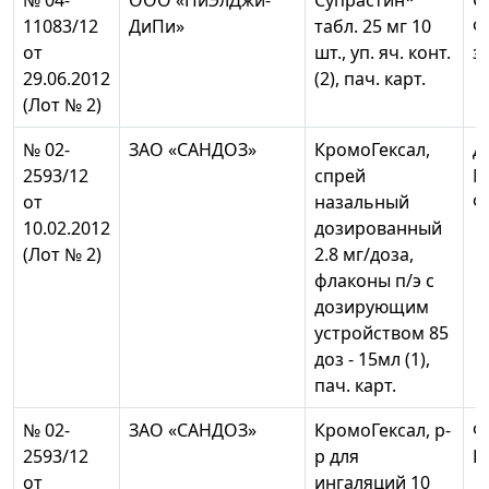
№ 04-
ООО «ПиЭлДжи-
Супрастин*
О
11083/12
ДиПи»
табл. 25 мг 10
Ф
от
шт., уп. яч. конт.
з
29.06.2012
(2), пач. карт.
(Лот № 2)
№ 02-
ЗАО «САНДОЗ»
КромоГексал,
Д
2593/12
спрей
М
от
назальный
Ф
10.02.2012
дозированный
(Лот № 2)
2.8 мг/доза,
флаконы п/э с
дозирующим
устройством 85
доз - 15мл (1),
пач. карт.
№ 02-
ЗАО «САНДОЗ»
КромоГексал, р-
Ф
2593/12
р для
Г
от
ингаляций 10