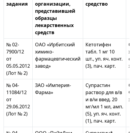
задания
организации,
средство
представившей
образцы
лекарственных
средств
№ 02-
ОАО «Ирбитский
Кетотифен
О
7900/12
химико-
табл. 1 мг 10
х
от
фармацевтический
шт., уп. яч. конт.
ф
05.05.2012
завод»
(3), пач. карт.
з
(Лот № 2)
№ 04-
ЗАО «Империя-
Супрастин
О
11084/12
Фарма»
раствор для в/в
Ф
от
и в/м введ. 20
з
29.06.2012
мг/мл 1 мл, амп.
(Лот № 2)
(5), уп. яч. конт.
(1), пач. карт.