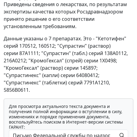
Приведены сведения о лекарствах, по результатам
экспертизы качества которых Росздравнадзором
принято решение о его соответствии
установленным требованиям.
Данные указаны о 7 препаратах. Это - "Кетотифен"
серий 170512, 160512; "Супрастин" (раствор)
серии 87А1111; "Супрастин" (табл.) серий 138А0112,
216А0212; "КромоГексал" (спрей) серии 1X0498;
"КромоГексал" (раствор) серии 145897;
"Супрастинекс" (капли) серии 64080412;
"Супрастинекс" (таблетки) серий 7791А1210,
5856В0611.
Для просмотра актуального текста документа и
получения полной информации о вступлении в силу,
изменениях и порядке применения документа,
воспользуйтесь поиском в Интернет-версии системы
ГАРАНТ: