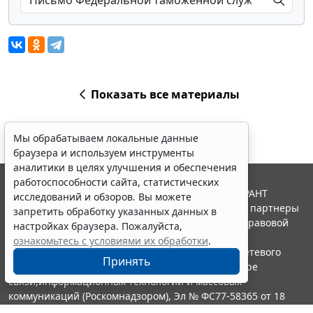
Показать все материалы
Мы обрабатываем локальные данные
браузера и используем инструменты
аналитики в целях улучшения и обеспечения
работоспособности сайта, статистических
© ООО "НПП "ГАРАНТ-СЕРВИС", 2026. Система ГАРАНТ
исследований и обзоров. Вы можете
выпускается с 1990 года. Компания "Гарант" и ее партнеры
запретить обработку указанных данных в
являются участниками Российской ассоциации правовой
настройках браузера. Пожалуйста,
информации ГАРАНТ.
ознакомьтесь с условиями их обработки
.
Портал ГАРАНТ.РУ зарегистрирован в качестве сетевого
Принять
издания Федеральной службой по надзору в сфере
связи,информационных технологий и массовых
коммуникаций (Роскомнадзором), Эл № ФС77-58365 от 18
июня 2014 года.