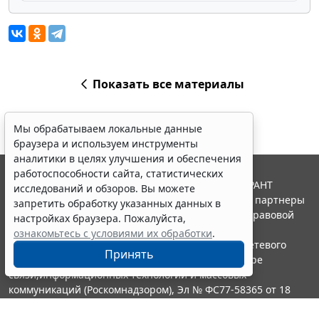
Показать все материалы
Мы обрабатываем локальные данные
браузера и используем инструменты
аналитики в целях улучшения и обеспечения
работоспособности сайта, статистических
© ООО "НПП "ГАРАНТ-СЕРВИС", 2026. Система ГАРАНТ
исследований и обзоров. Вы можете
выпускается с 1990 года. Компания "Гарант" и ее партнеры
запретить обработку указанных данных в
являются участниками Российской ассоциации правовой
настройках браузера. Пожалуйста,
информации ГАРАНТ.
ознакомьтесь с условиями их обработки
.
Портал ГАРАНТ.РУ зарегистрирован в качестве сетевого
Принять
издания Федеральной службой по надзору в сфере
связи,информационных технологий и массовых
коммуникаций (Роскомнадзором), Эл № ФС77-58365 от 18
июня 2014 года.