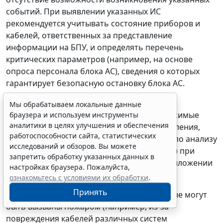
событий. При выявлении указанных ИС
рекомендуется учитывать состояние приборов и
кабелей, ответственных за представление
информации на БПУ, и определять перечень
критических параметров (например, на основе
опроса персонала блока АС), сведения о которых
гарантирует безопасную остановку блока АС.
42. При выявлении перечня ИС, вызванных
Мы обрабатываем локальные данные
пожарами, рекомендуется учитывать зависимые
браузера и используем инструменты
аналитики в целях улучшения и обеспечения
отказы систем (элементов) и схем их управления,
работоспособности сайта, статистических
обусловленные пожарами. Рекомендации по анализу
исследований и обзоров. Вы можете
цепей управления системами (элементами) при
запретить обработку указанных данных в
выполнения ВАБ пожаров приведены в приложении
настройках браузера. Пожалуйста,
№ 5.
ознакомьтесь с условиями их обработки
.
Принять
43. Рекомендуется выявлять все ИС, которые могут
быть вызваны пожаром (например, из-за
повреждения кабелей различных систем