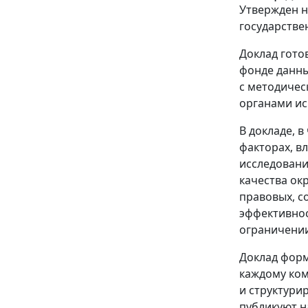
Утвержден н
государстве
Доклад гото
фонде данны
с методиче
органами ис
В докладе, 
факторах, в
исследовани
качества ок
правовых, с
эффективнос
ограничении
Доклад форм
каждому ком
и структури
публикуют н