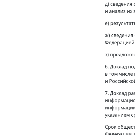
д) сведения
и анализ их
е) результа
ж) сведения
Федерацией 
з) предложе
6. Доклад п
в том числе
и Российско
7. Доклад р
информацион
информации 
указанием с
Срок общест
Федерации, 