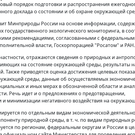
овый порядок подготовки и распространения ежегодно
нного доклада о состоянии и об охране окружающей сре
вит Минприроды России на основе информации, содер
х государственного экологического мониторинга, в соо
скими рекомендациями, согласованными с федеральным
полнительной власти, Госкорпорацией "Росатом" и РАН.
в частности, отражаются сведения о природных и антро
лияющих на состояние окружающей среды, результаты 
й. Также приводятся оценка достижения целевых показ
ружающей среды, данные об осуществляемых экономиче
оциальных и иных мерах в обозначенной области и анал
ти. Речь идет и о предложениях о предотвращении,
 и минимизации негативного воздействия на окружающ
ируется по отдельным видам экономической деятельно
поненту природной среды, в т. ч. по видам природных р
руется по регионам, федеральным округам и России в це
а официальном сайте Министерства для проведения ег