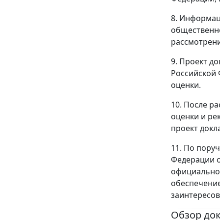
8. Информац
общественно
рассмотрени
9. Проект д
Российской 
оценки.
10. После р
оценки и ре
проект докл
11. По пору
Федерации о
официальном
обеспечение
заинтересов
Обзор до