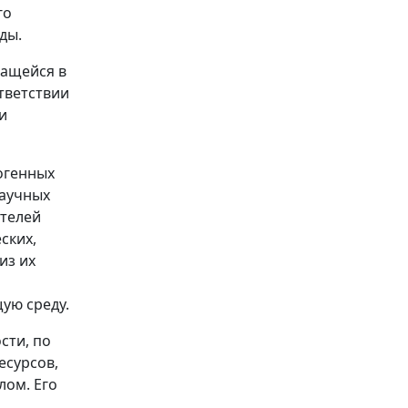
го
ды.
жащейся в
тветствии
и
погенных
научных
ателей
ских,
из их
ую среду.
сти, по
есурсов,
лом. Его
о