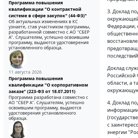
Программа повышения
квалификации "О контрактной
3. Доклад п
системе в сфере закупок" (44-ФЗ)"
окружающей 
Об актуальных изменениях в КС
Федерации, 
узнаете, став участником программы,
разработанной совместно с АО ''СБЕР
общественны
А". Слушателям, успешно освоившим
восстановле
программу, выдаются удостоверения
установленного образца.
предотвраще
последствий
Доклад служ
11 августа 2026
Российской 
Программа повышения
области, а 
квалификации "О корпоративном
окружающую
заказе" (223-ФЗ от 18.07.2011)
Программа разработана совместно с
4. Доклад п
АО ''СБЕР А". Слушателям, успешно
освоившим программу, выдаются
информации,
удостоверения установленного
(государств
образца.
с заинтерес
энергии "Ро