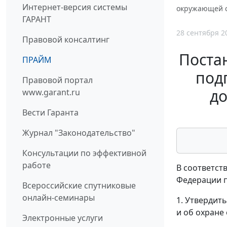
Интернет-версия системы
окружающей ср
ГАРАНТ
28 сентября 2
Правовой консалтинг
Постан
ПРАЙМ
под
Правовой портал
до
www.garant.ru
Вести Гаранта
Журнал "Законодательство"
Консультации по эффективной
работе
В соответст
Федерации п
Всероссийские спутниковые
онлайн-семинары
1. Утвердит
и об охране
Электронные услуги