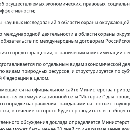
 об осуществляемых экономических, правовых, социаль
 эффективности;
ты научных исследований в области охраны окружающей
 о международной деятельности в области охраны окр
обязательств по международным договорам Российско
ния о предотвращении, ограничении и минимизации не
одготавливается по отдельным видам экономической де
 по видам природных ресурсов, и структурируется по с
й Федерации в целом.
азмещается на официальном сайте Министерства природ
но-телекоммуникационной сети "Интернет" для провед
о порядке направления гражданами на соответствующи
рока, в течение которого будет проводиться его общес
венного обсуждения доклада определяется Министерст
но не может быть менее 30 дней со дня размещения док