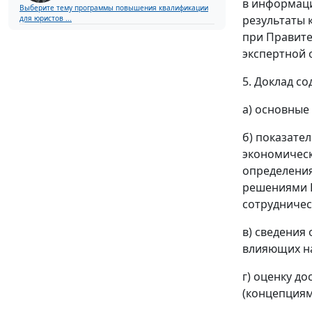
в информаци
Выберите тему программы повышения квалификации
результаты 
для юристов ...
при Правите
экспертной 
5. Доклад со
а) основные
б) показате
экономическ
определения
решениями 
сотрудничес
в) сведения
влияющих на
г) оценку д
(концепциям