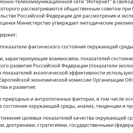
онно-телекоммуникационной сети "Интернет" в свобод
которого рассматриваются общественным советом при 
льстве Российской Федерации для рассмотрения и экспе
оценки Министерство утверждает методические рекоме
держит:
 показатели фактического состояния окружающей среды
ли, характеризующие взаимосвязь показателей состоян
ого развития Российской Федерации (показатели эколог
 показателей экологической эффективности использую
Европейской экономической комиссии Организации Об
тва и развития;
 о природных и антропогенных факторах, в том числе о
 состояние окружающей среды, анализ, тенденции и пр
остижения целевых показателей качества окружающей 
и, доктринами, стратегиями, государственными (феде