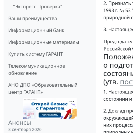
2. Признать
"Экспресс Проверка"
1993 г. № 5
природной с
Ваши преимущества
3. Настоящее
Информационный банк
Председате
Информационные материалы
Российской
Купить систему ГАРАНТ
Положе
о подго
Телекоммуникационное
состоян
обновление
(утв.
пос
АНО ДПО «Образовательный
1. Настояще
центр ГАРАНТ»
состоянии и
2. Доклад п
окружающей 
Анонсы
них процесс
8 сентября 2026
природных и