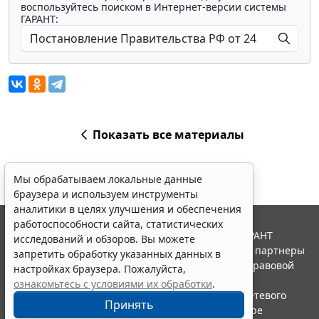
воспользуйтесь поиском в Интернет-версии системы
ГАРАНТ:
Показать все материалы
Мы обрабатываем локальные данные
браузера и используем инструменты
аналитики в целях улучшения и обеспечения
работоспособности сайта, статистических
© ООО "НПП "ГАРАНТ-СЕРВИС", 2026. Система ГАРАНТ
исследований и обзоров. Вы можете
выпускается с 1990 года. Компания "Гарант" и ее партнеры
запретить обработку указанных данных в
являются участниками Российской ассоциации правовой
настройках браузера. Пожалуйста,
информации ГАРАНТ.
ознакомьтесь с условиями их обработки
.
Портал ГАРАНТ.РУ зарегистрирован в качестве сетевого
Принять
издания Федеральной службой по надзору в сфере