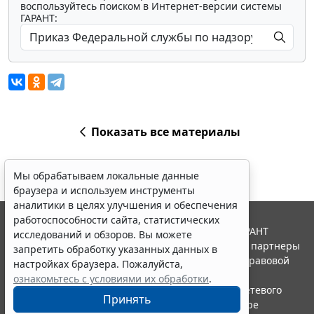
воспользуйтесь поиском в Интернет-версии системы
ГАРАНТ:
Показать все материалы
Мы обрабатываем локальные данные
браузера и используем инструменты
аналитики в целях улучшения и обеспечения
работоспособности сайта, статистических
© ООО "НПП "ГАРАНТ-СЕРВИС", 2026. Система ГАРАНТ
исследований и обзоров. Вы можете
выпускается с 1990 года. Компания "Гарант" и ее партнеры
запретить обработку указанных данных в
являются участниками Российской ассоциации правовой
настройках браузера. Пожалуйста,
информации ГАРАНТ.
ознакомьтесь с условиями их обработки
.
Портал ГАРАНТ.РУ зарегистрирован в качестве сетевого
Принять
издания Федеральной службой по надзору в сфере