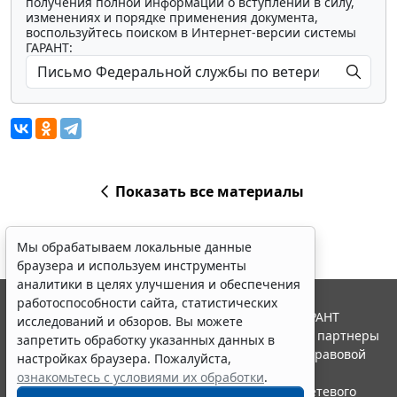
получения полной информации о вступлении в силу,
изменениях и порядке применения документа,
воспользуйтесь поиском в Интернет-версии системы
ГАРАНТ:
Показать все материалы
Мы обрабатываем локальные данные
браузера и используем инструменты
аналитики в целях улучшения и обеспечения
работоспособности сайта, статистических
© ООО "НПП "ГАРАНТ-СЕРВИС", 2026. Система ГАРАНТ
исследований и обзоров. Вы можете
выпускается с 1990 года. Компания "Гарант" и ее партнеры
запретить обработку указанных данных в
являются участниками Российской ассоциации правовой
настройках браузера. Пожалуйста,
информации ГАРАНТ.
ознакомьтесь с условиями их обработки
.
Портал ГАРАНТ.РУ зарегистрирован в качестве сетевого