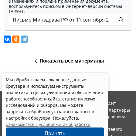
изменениях и порядке применения документа,
воспользуйтесь поиском в Интернет-версии системы
ГАРАНТ:
Показать все материалы
Мы обрабатываем локальные данные
браузера и используем инструменты
аналитики в целях улучшения и обеспечения
работоспособности сайта, статистических
© ООО "НПП "ГАРАНТ-СЕРВИС", 2026. Система ГАРАНТ
исследований и обзоров. Вы можете
выпускается с 1990 года. Компания "Гарант" и ее партнеры
запретить обработку указанных данных в
являются участниками Российской ассоциации правовой
настройках браузера. Пожалуйста,
информации ГАРАНТ.
ознакомьтесь с условиями их обработки
.
Портал ГАРАНТ.РУ зарегистрирован в качестве сетевого
Принять
издания Федеральной службой по надзору в сфере