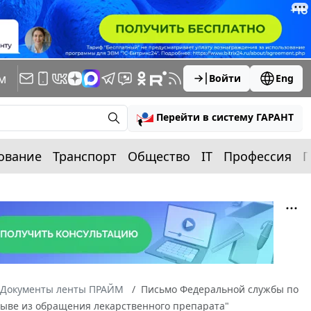
м
Войти
Eng
Перейти в систему ГАРАНТ
ование
Транспорт
Общество
IT
Профессия
П
Документы ленты ПРАЙМ
Письмо Федеральной службы по
тзыве из обращения лекарственного препарата"