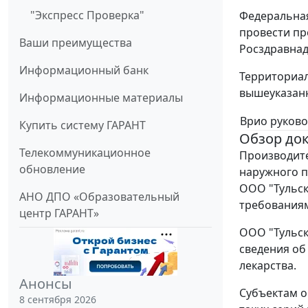
"Экспресс Проверка"
Федеральная
провести пр
Ваши преимущества
Росздравнад
Информационный банк
Территориал
вышеуказанн
Информационные материалы
Врио руково
Купить систему ГАРАНТ
Обзор до
Телекоммуникационное
Производите
обновление
наружного п
ООО "Тульск
АНО ДПО «Образовательный
требованиям
центр ГАРАНТ»
ООО "Тульск
сведения об
лекарства.
Анонсы
Субъектам о
8 сентября 2026