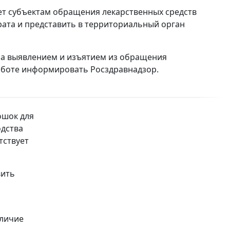
ет субъектам обращения лекарственных средств
рата и представить в территориальный орган
за выявлением и изъятием из обращения
аботе информировать Росздравнадзор.
ошок для
одства
тствует
вить
аличие