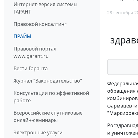
Интернет-версия системы
ГАРАНТ
28 сентября 2
Правовой консалтинг
ПРАЙМ
здрав
Правовой портал
www.garant.ru
Вести Гаранта
Журнал "Законодательство"
Федеральная
обращения л
Консультации по эффективной
комбинирова
работе
фармацевтич
Всероссийские спутниковые
"Маркировка
онлайн-семинары
Росздравнад
Электронные услуги
и уничтожен