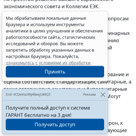
экономического совета и Коллегии ЕЭК.
Мы обрабатываем локальные данные
Он, в частности, готовит предложения по вопросам
браузера и используем инструменты
техрегулирования, обеспечения единства
аналитики в целях улучшения и обеспечения
измерений, применения санитарных, ветеринарных
работоспособности сайта, статистических
и фитосанитарных мер; по совершенствованию
исследований и обзоров. Вы можете
договорно-правовой базы ТС и ЕЭП в данной
запретить обработку указанных данных в
области и др.
настройках браузера. Пожалуйста,
ознакомьтесь с условиями их обработки
.
При Комитете создаются подкомитеты по
Принять
следующим направлениям. Это техрегулирование и
оценка соответствия; стандартизация; санитарные, а
также ветеринарно-санитарные и фитосанитарные
Erid: 4CQwVszH9pWwojUA9Q3
Реклама
меры; обращение лекарств и медизделий. Могут
быть образованы и другие подкомитеты.
Получите полный доступ к системе
ГАРАНТ бесплатно на 3 дня!
В состав Комитета входят руководители (их
заместители) уполномоченных органов сторон, к
Получить доступ
компетенции которых относятся соответствующие