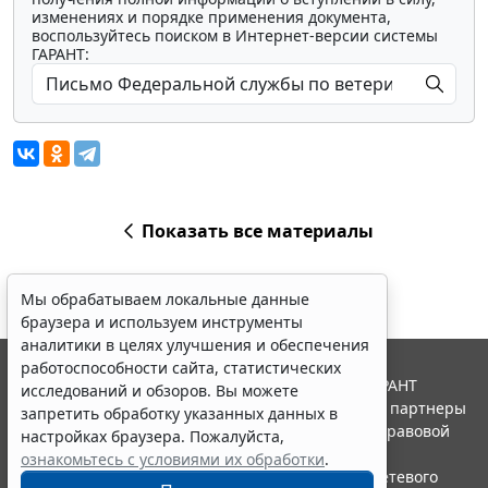
изменениях и порядке применения документа,
воспользуйтесь поиском в Интернет-версии системы
ГАРАНТ:
Показать все материалы
Мы обрабатываем локальные данные
браузера и используем инструменты
аналитики в целях улучшения и обеспечения
работоспособности сайта, статистических
© ООО "НПП "ГАРАНТ-СЕРВИС", 2026. Система ГАРАНТ
исследований и обзоров. Вы можете
выпускается с 1990 года. Компания "Гарант" и ее партнеры
запретить обработку указанных данных в
являются участниками Российской ассоциации правовой
настройках браузера. Пожалуйста,
информации ГАРАНТ.
ознакомьтесь с условиями их обработки
.
Портал ГАРАНТ.РУ зарегистрирован в качестве сетевого