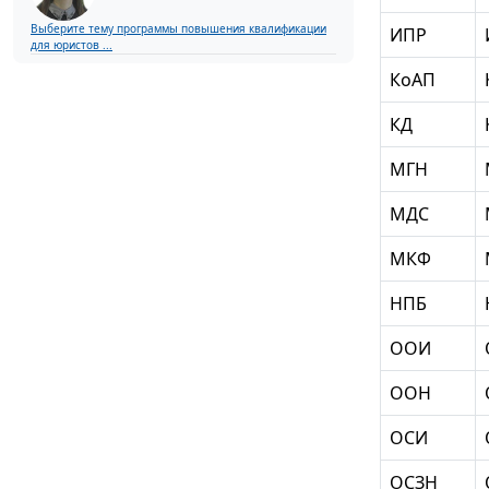
Выберите тему программы повышения квалификации
ИПР
для юристов ...
КоАП
КД
МГН
МДС
МКФ
НПБ
ООИ
ООН
ОСИ
ОСЗН