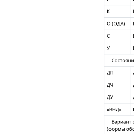
К
О (ОДА)
С
У
Состояние
ДП
ДЧ
ДУ
«ВНД»
Вариант о
(формы об