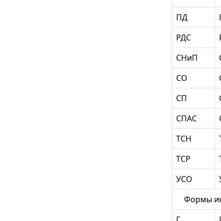
ПД
РДС
СНиП
СО
СП
СПАС
ТСН
ТСР
УСО
Формы и
Г