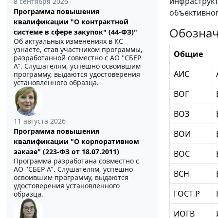
инфраструкт
8 сентября 2026
Программа повышения
объективног
квалификации "О контрактной
Обознач
системе в сфере закупок" (44-ФЗ)"
Об актуальных изменениях в КС
узнаете, став участником программы,
Общие
разработанной совместно с АО ''СБЕР
А". Слушателям, успешно освоившим
АИС
программу, выдаются удостоверения
установленного образца.
ВОГ
ВОЗ
11 августа 2026
Программа повышения
ВОИ
квалификации "О корпоративном
заказе" (223-ФЗ от 18.07.2011)
ВОС
Программа разработана совместно с
АО ''СБЕР А". Слушателям, успешно
ВСН
освоившим программу, выдаются
удостоверения установленного
ГОСТ Р
образца.
ИОГВ