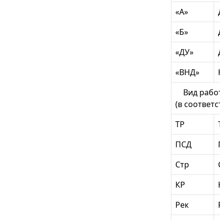
«А»
«Б»
«ДУ»
«ВНД»
Вид работ
(в соответ
ТР
ПСД
Стр
КР
Рек