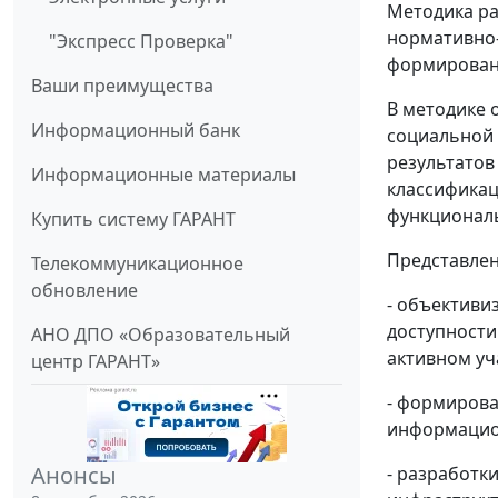
Методика ра
нормативно-
"Экспресс Проверка"
формировани
Ваши преимущества
В методике 
Информационный банк
социальной 
результатов
Информационные материалы
классификац
функциональ
Купить систему ГАРАНТ
Представлен
Телекоммуникационное
обновление
- объективи
доступности
АНО ДПО «Образовательный
активном уч
центр ГАРАНТ»
- формирова
информацион
Анонсы
- разработк