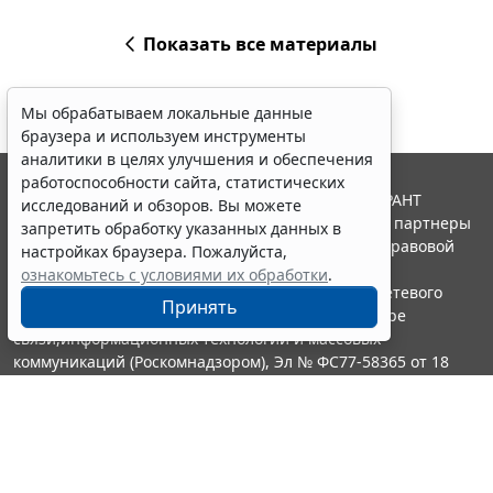
Показать все материалы
Мы обрабатываем локальные данные
браузера и используем инструменты
аналитики в целях улучшения и обеспечения
работоспособности сайта, статистических
© ООО "НПП "ГАРАНТ-СЕРВИС", 2026. Система ГАРАНТ
исследований и обзоров. Вы можете
выпускается с 1990 года. Компания "Гарант" и ее партнеры
запретить обработку указанных данных в
являются участниками Российской ассоциации правовой
настройках браузера. Пожалуйста,
информации ГАРАНТ.
ознакомьтесь с условиями их обработки
.
Портал ГАРАНТ.РУ зарегистрирован в качестве сетевого
Принять
издания Федеральной службой по надзору в сфере
связи,информационных технологий и массовых
коммуникаций (Роскомнадзором), Эл № ФС77-58365 от 18
июня 2014 года.
16+
Контакты
8-800-200-88-88