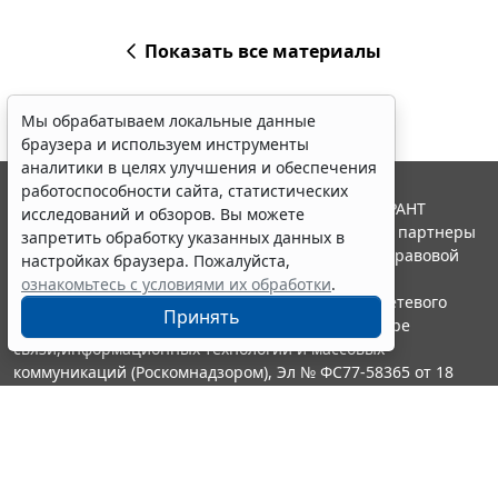
Показать все материалы
Мы обрабатываем локальные данные
браузера и используем инструменты
аналитики в целях улучшения и обеспечения
работоспособности сайта, статистических
© ООО "НПП "ГАРАНТ-СЕРВИС", 2026. Система ГАРАНТ
исследований и обзоров. Вы можете
выпускается с 1990 года. Компания "Гарант" и ее партнеры
запретить обработку указанных данных в
являются участниками Российской ассоциации правовой
настройках браузера. Пожалуйста,
информации ГАРАНТ.
ознакомьтесь с условиями их обработки
.
Портал ГАРАНТ.РУ зарегистрирован в качестве сетевого
Принять
издания Федеральной службой по надзору в сфере
связи,информационных технологий и массовых
коммуникаций (Роскомнадзором), Эл № ФС77-58365 от 18
июня 2014 года.
16+
Контакты
8-800-200-88-88