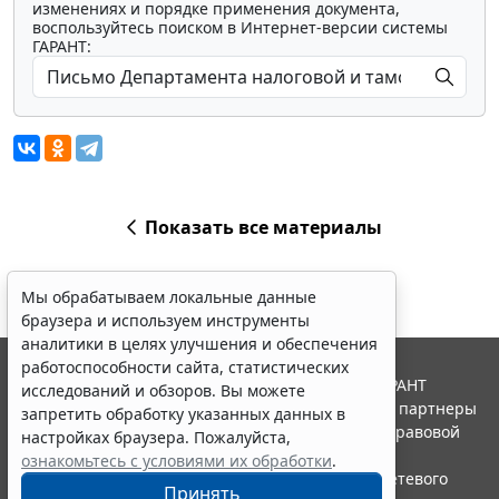
изменениях и порядке применения документа,
воспользуйтесь поиском в Интернет-версии системы
ГАРАНТ:
Показать все материалы
Мы обрабатываем локальные данные
браузера и используем инструменты
аналитики в целях улучшения и обеспечения
работоспособности сайта, статистических
© ООО "НПП "ГАРАНТ-СЕРВИС", 2026. Система ГАРАНТ
исследований и обзоров. Вы можете
выпускается с 1990 года. Компания "Гарант" и ее партнеры
запретить обработку указанных данных в
являются участниками Российской ассоциации правовой
настройках браузера. Пожалуйста,
информации ГАРАНТ.
ознакомьтесь с условиями их обработки
.
Портал ГАРАНТ.РУ зарегистрирован в качестве сетевого
Принять