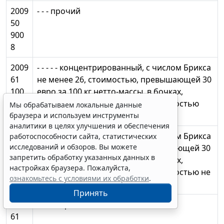
2009
- - - прочий
50
900
8
2009
- - - - - концентрированный, с числом Брикса
61
не менее 26, стоимостью, превышающей 30
100
евро за 100 кг нетто-массы, в бочках,
3
цистернах, флекси-танках вместимостью
Мы обрабатываем локальные данные
более 40 кг
браузера и используем инструменты
аналитики в целях улучшения и обеспечения
2009
- - - - - концентрированный, с числом Брикса
работоспособности сайта, статистических
исследований и обзоров. Вы можете
61
не более 26, стоимостью, превышающей 30
запретить обработку указанных данных в
100
евро за 100 кг нетто-массы, в бочках,
настройках браузера. Пожалуйста,
4
цистернах, флекси-танках вместимостью не
ознакомьтесь с условиями их обработки
.
более 40 кг
Принять
2009
- - - - - прочий
61