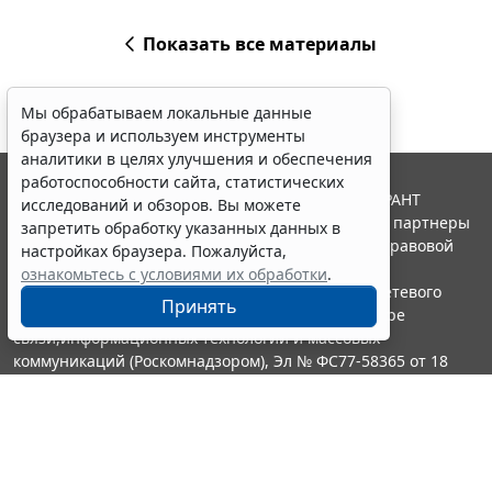
Показать все материалы
Мы обрабатываем локальные данные
браузера и используем инструменты
аналитики в целях улучшения и обеспечения
работоспособности сайта, статистических
© ООО "НПП "ГАРАНТ-СЕРВИС", 2026. Система ГАРАНТ
исследований и обзоров. Вы можете
выпускается с 1990 года. Компания "Гарант" и ее партнеры
запретить обработку указанных данных в
являются участниками Российской ассоциации правовой
настройках браузера. Пожалуйста,
информации ГАРАНТ.
ознакомьтесь с условиями их обработки
.
Портал ГАРАНТ.РУ зарегистрирован в качестве сетевого
Принять
издания Федеральной службой по надзору в сфере
связи,информационных технологий и массовых
коммуникаций (Роскомнадзором), Эл № ФС77-58365 от 18
июня 2014 года.
16+
Контакты
8-800-200-88-88