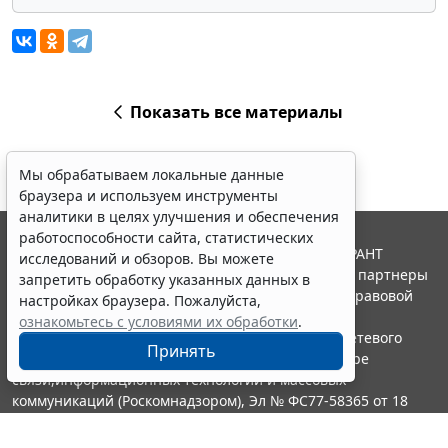
Показать все материалы
Мы обрабатываем локальные данные
браузера и используем инструменты
аналитики в целях улучшения и обеспечения
работоспособности сайта, статистических
© ООО "НПП "ГАРАНТ-СЕРВИС", 2026. Система ГАРАНТ
исследований и обзоров. Вы можете
выпускается с 1990 года. Компания "Гарант" и ее партнеры
запретить обработку указанных данных в
являются участниками Российской ассоциации правовой
настройках браузера. Пожалуйста,
информации ГАРАНТ.
ознакомьтесь с условиями их обработки
.
Портал ГАРАНТ.РУ зарегистрирован в качестве сетевого
Принять
издания Федеральной службой по надзору в сфере
связи,информационных технологий и массовых
коммуникаций (Роскомнадзором), Эл № ФС77-58365 от 18
июня 2014 года.