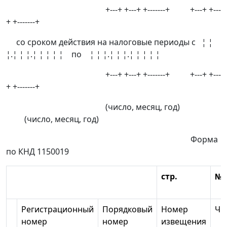
+---+ +---+ +-------+ +---+ +---
+ +-------+
со сроком действия на налоговые периоды с ¦ ¦
¦.¦ ¦ ¦.¦ ¦ ¦ ¦ ¦ по ¦ ¦ ¦.¦ ¦ ¦.¦ ¦ ¦ ¦ ¦
+---+ +---+ +-------+ +---+ +---
+ +-------+
(число, месяц, год)
(число, месяц, год)
Форма
по КНД 1150019
стр.
№
Регистрационный
Порядковый
Номер
Чи
номер
номер
извещения