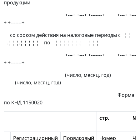
продукции
+---+ +---+ +-------+ +---+ +---
+ +-------+
со сроком действия на налоговые периоды с ¦ ¦
¦.¦ ¦ ¦.¦ ¦ ¦ ¦ ¦ по ¦ ¦ ¦.¦ ¦ ¦.¦ ¦ ¦ ¦ ¦
+---+ +---+ +-------+ +---+ +---
+ +-------+
(число, месяц, год)
(число, месяц, год)
Форма
по КНД 1150020
стр.
№
Регистрационный
Порядковый
Номер
Чи