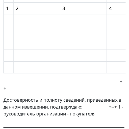
1
2
3
4
+--
+
Достоверность и полноту сведений, приведенных в
данном извещении, подтверждаю: +--+ 1 -
руководитель организации - покупателя
____________________________________________________________