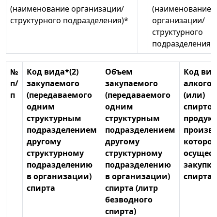
(наименование организации/
(наименование
структурного подразделения)*
организации/
структурного
подразделения)
№
Код вида*(2)
Объем
Код вид
п/
закупаемого
закупаемого
алкогол
п
(передаваемого
(передаваемого
(или)
одним
одним
спирто
структурным
структурным
продукц
подразделением
подразделением
произв
другому
другому
которо
структурному
структурному
осущест
подразделению
подразделению
закупка
в организации)
в организации)
спирта
спирта
спирта (литр
безводного
спирта)