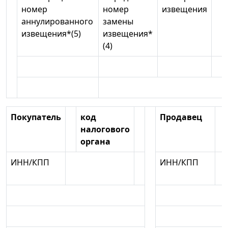
номер
номер
извещения
аннулированного
замены
извещения*(5)
извещения*
(4)
Покупатель
код
Продавец
налогового
органа
ИНН/КПП
ИНН/КПП