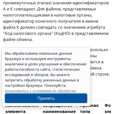
промежуточных этапах) значения идентификаторов
А и К совпадают. Для файлов, представляемых
налогоплательщиками в налоговые органы,
идентификатор конечного получателя в имени
файла К должен совпадать со значением атрибута
"Код налогового органа" (КодНО) в представляемом
файле обмена.
** В строке таблицы могут быть описаны несколько
Мы обрабатываем локальные данные
элементов, наименования которых разделены
браузера и используем инструменты
символом "|". Такая форма записи применяется в
аналитики в целях улучшения и обеспечения
случае возможного присутствия в файле обмена
работоспособности сайта, статистических
только одного элемента из описанных в этой строке.
исследований и обзоров. Вы можете
запретить обработку указанных данных в
Таблица 4.1
настройках браузера. Пожалуйста,
ознакомьтесь с условиями их обработки
.
Файл обмена (Файл)
Принять
Наименование
Сокращенное
Признак
Фор
элемента
наименование
типа
эле