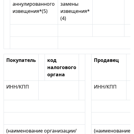
аннулированного
замены
извещения*(5)
извещения*
(4)
Покупатель
код
Продавец
налогового
органа
ИНН/КПП
ИНН/КПП
(наименование организации/
(наименование