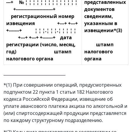
---+ № ¦ ¦ ¦ ¦ ¦ ¦ ¦ ¦ ¦ ¦ ¦ ¦ ¦ ¦
представленных
+-------------------------+
документов
регистрационный номер
сведениям,
извещения +---+ +---+
указанным в
+-------+ ¦ ¦ ¦.¦ ¦ ¦.¦ ¦ ¦ ¦ ¦
извещении*(3)
+---+ +---+ +-------+ дата
регистрации (число, месяц,
штамп
год) штамп
налогового
налогового органа
органа
______________________________
*(1) При совершении операций, предусмотренных
подпунктом 22 пункта 1 статьи 182 Налогового
кодекса Российской Федерации, извещение об
уплате авансового платежа акциза по алкогольной и
(или) спиртосодержащей продукции представляется
по каждому структурному подразделению.