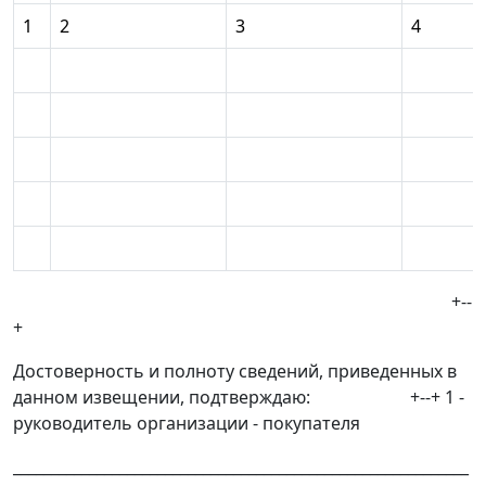
1
2
3
4
+--
+
Достоверность и полноту сведений, приведенных в
данном извещении, подтверждаю: +--+ 1 -
руководитель организации - покупателя
____________________________________________________________