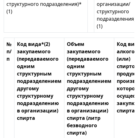
структурного подразделения)*
организации/
(1)
структурного
подразделения)
(1)
№
Код вида*(2)
Объем
Код вид
п/
закупаемого
закупаемого
алкогол
п
(передаваемого
(передаваемого
(или)
одним
одним
спирто
структурным
структурным
продукц
подразделением
подразделением
произв
другому
другому
которо
структурному
структурному
осущест
подразделению
подразделению
закупка
в организации)
в организации)
спирта
спирта
спирта (литр
безводного
спирта)