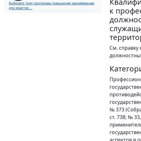
Квалифи
Выберите тему программы повышения квалификации
к профе
для юристов ...
должнос
служащи
террито
См. справку
должностны
Категор
Профессиона
государстве
противодейс
государстве
№ 373 (Собра
ст. 738; № 33
применитель
государстве
аспектов в 