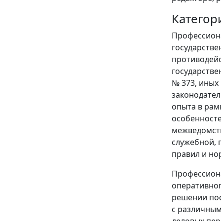
Категор
Профессиона
государстве
противодейс
государстве
№ 373, иных
законодател
опыта в рам
особенносте
межведомств
служебной, 
правил и но
Профессиона
оперативног
решении пос
с различным