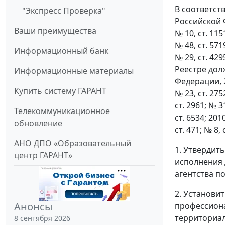
В соответст
"Экспресс Проверка"
Российской Ф
Ваши преимущества
№ 10, ст. 1151
№ 48, ст. 5719
Информационный банк
№ 29, ст. 42
Реестре дол
Информационные материалы
Федерации, 20
Купить систему ГАРАНТ
№ 23, ст. 2752
ст. 2961; № 31
Телекоммуникационное
ст. 6534; 2010
обновление
ст. 471; № 8,
АНО ДПО «Образовательный
1. Утвердит
центр ГАРАНТ»
исполнения
агентства п
2. Установи
Анонсы
профессиона
территориа
8 сентября 2026