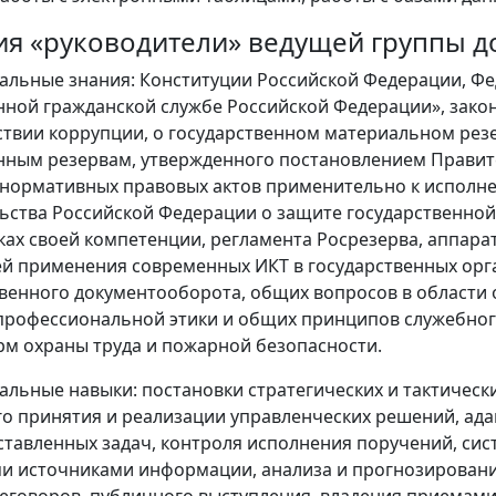
ия «руководители» ведущей группы 
льные знания: Конституции Российской Федерации, Феде
нной гражданской службе Российской Федерации», зако
твии коррупции, о государственном материальном рез
нным резервам, утвержденного постановлением Правите
 нормативных правовых актов применительно к исполн
ьства Российской Федерации о защите государственной
ках своей компетенции, регламента Росрезерва, аппар
й применения современных ИКТ в государственных орг
енного документооборота, общих вопросов в области
профессиональной этики и общих принципов служебног
рм охраны труда и пожарной безопасности.
льные навыки: постановки стратегических и тактически
о принятия и реализации управленческих решений, ада
тавленных задач, контроля исполнения поручений, си
и источниками информации, анализа и прогнозировани