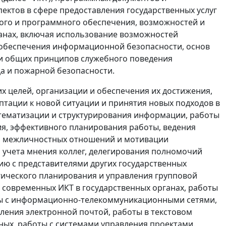
пектов в сфере предоставления государственных услуг
ого и программного обеспечения, возможностей и
анах, включая использование возможностей
 обеспечения информационной безопасности, основ
 и общих принципов служебного поведения
да и пожарной безопасности.
х целей, организации и обеспечения их достижения,
птации к новой ситуации и принятия новых подходов в
стематизации и структурирования информации, работы
я, эффективного планирования работы, ведения
ми межличностных отношений и мотивации
 учета мнения коллег, делегирования полномочий
ю с представителями других государственных
гического планирования и управления групповой
современных ИКТ в государственных органах, работы
ты с информационно-телекоммуникационными сетями,
вления электронной почтой, работы в текстовом
ных, работы с системами управления проектами.