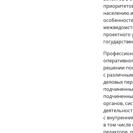
приоритетов
населению и
особенносте
межведомств
проектного 
государстве
Профессиона
оперативног
решении пос
с различным
деловых пер
подчиненных
подчиненным
органов, си
деятельност
с внутренн
в том числе
редакторе, 