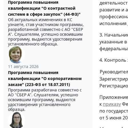
Программа повышения
деятельност
квалификации "О контрактной
развитие и 
системе в сфере закупок" (44-ФЗ)"
профессион
Об актуальных изменениях в КС
исполнения 
узнаете, став участником программы,
разработанной совместно с АО ''СБЕР
А". Слушателям, успешно освоившим
3. Начальни
программу, выдаются удостоверения
указанные в
установленного образца.
федеральных
4. Контроль
11 августа 2026
Руководите
Программа повышения
квалификации "О корпоративном
Зарегистрир
заказе" (223-ФЗ от 18.07.2011)
Регистраци
Программа разработана совместно с
АО ''СБЕР А". Слушателям, успешно
Приложение
освоившим программу, выдаются
к
приказу
Фе
удостоверения установленного
образца.
по государс
от 5 июня 20