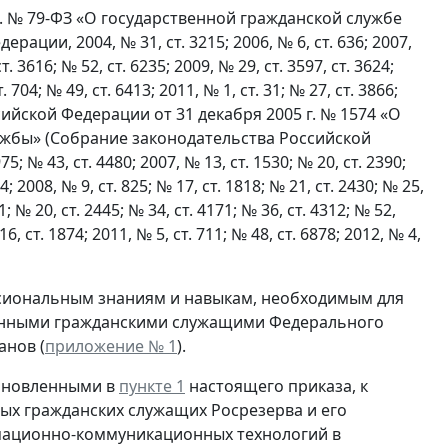
г. № 79-ФЗ «О государственной гражданской службе
ии, 2004, № 31, ст. 3215; 2006, № 6, ст. 636; 2007,
т. 3616; № 52, ст. 6235; 2009, № 29, ст. 3597, ст. 3624;
т. 704; № 49, ст. 6413; 2011, № 1, ст. 31; № 27, ст. 3866;
оссийской Федерации от 31 декабря 2005 г. № 1574 «О
жбы» (Собрание законодательства Российской
75; № 43, ст. 4480; 2007, № 13, ст. 1530; № 20, ст. 2390;
4; 2008, № 9, ст. 825; № 17, ст. 1818; № 21, ст. 2430; № 25,
1; № 20, ст. 2445; № 34, ст. 4171; № 36, ст. 4312; № 52,
16, ст. 1874; 2011, № 5, ст. 711; № 48, ст. 6878; 2012, № 4,
сиональным знаниям и навыкам, необходимым для
енными гражданскими служащими Федерального
анов (
приложение № 1
).
тановленными в
пункте 1
настоящего приказа, к
х гражданских служащих Росрезерва и его
мационно-коммуникационных технологий в