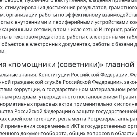
еговоров, публичного выступления, владения приема
, стимулирования достижения результатов, грамотного
, организации работы по эффективному взаимодействи
боты с внутренними и периферийными устройствами ко
кационными сетями, в том числе сетью Интернет, рабо
оты в текстовом редакторе, работы с электронными таб
 объектов в электронных документах, работы с базами
и.
ия «помощники (советники)» главной
льные знания: Конституции Российской Федерации, Феде
нной гражданской службе Российской Федерации», зако
твии коррупции, о государственном материальном рез
нным резервам, утвержденного постановлением Правите
 нормативных правовых актов применительно к исполн
ьства Российской Федерации о защите государственной
ках своей компетенции, регламента Росрезерва, аппар
й применения современных ИКТ в государственных орг
енного документооборота, общих вопросов в области