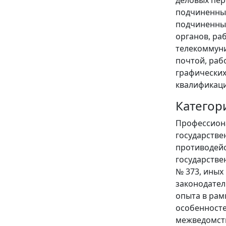
деловых пер
подчиненных
подчиненным
органов, ра
телекоммуни
почтой, раб
графических
квалификаци
Категор
Профессиона
государстве
противодейс
государстве
№ 373, иных
законодател
опыта в рам
особенносте
межведомств