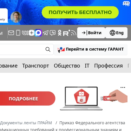
м
Войти
Eng
Перейти в систему ГАРАНТ
ование
Транспорт
Общество
IT
Профессия
П
Документы ленты ПРАЙМ
Приказ Федерального агентства
алификационных требований к профессиональным знаниям и