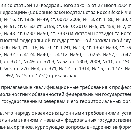
вии со статьей 12 Федерального закона от 27 июля 2004 
едерации» (Собрание законодательства Российской Федерац
; № 16, ст. 1828; № 49, ст. 6070; 2008, № 13, ст. 1186; № 30, с
; № 51, ст. 6150, ст. 6159, ст. 6810; 2010, № 5, ст. 459; № 7, с
95; № 48, ст. 6730; № 50, ст. 7337) и Указом Президента Р
жностей федеральной государственной гражданской слу
06, № 1, ст. 118; № 10, ст. 1091; № 13, ст. 1360; № 38, ст. 39
; № 32, ст. 4124; № 40, ст. 4712; № 50, ст. 6255; № 52, ст. 642
, ст. 3701; № 49, ст. 5763; № 52, ст. 6363; 2009, № 16, ст. 190
, № 3, ст. 276; № 4, ст. 371; № 12, ст. 1314; № 15, ст. 1777; № 
 ст. 992; № 15, ст. 1731) приказываю:
ь прилагаемые квалификационные требования к профес
 должностных обязанностей федеральными государств
о государственным резервам и его территориальных орг
ть, что наряду с квалификационными требованиями, ус
льным знаниям и навыкам федеральных государственны
льных органов, курирующих вопросы внедрения инфор