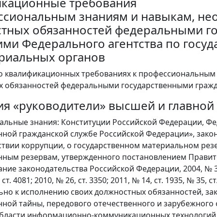
кационные требования
ссиональным знаниям и навыкам, не
тных обязанностей федеральными г
ми Федерального агентства по госуд
риальных органов
 о квалификационных требованиях к профессиональным
х обязанностей федеральными государственными граж
ия «руководители» высшей и главной
льные знания: Конституции Российской Федерации, Феде
нной гражданской службе Российской Федерации», зако
твии коррупции, о государственном материальном рез
нным резервам, утвержденного постановлением Правите
ние законодательства Российской Федерации, 2004, № 31, ст
, ст. 4081; 2010, № 26, ст. 3350; 2011, № 14, ст. 1935, № 3
но к исполнению своих должностных обязанностей, за
нной тайны, передового отечественного и зарубежного 
области информационно-коммуникационных технологий (