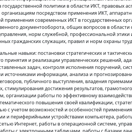
 государственной политики в области ИКТ, правовых ас
 организациям посредством применения ИКТ, аппаратн
й применения современных ИКТ в государственных орг
енного документооборота, общих вопросов в области
управления, норм служебной, профессиональной этики
нных гражданских служащих, правил и норм охраны тру
льные навыки: постановки стратегических и тактически
о принятия и реализации управленческих решений, ада
тавленных задач, контроля исполнения поручений, си
и источниками информации, анализа и прогнозировани
еговоров, публичного выступления, владения приема
, стимулирования достижения результатов, грамотного
, организации работы по эффективному взаимодействи
стематического повышения своей квалификации, страте
ью с учетом возможностей и особенностей применения 
ими и периферийными устройствами компьютера, рабо
 сетью Интернет, работы в операционной системе, упра
работы с электронными таблицами, работы с базами дан