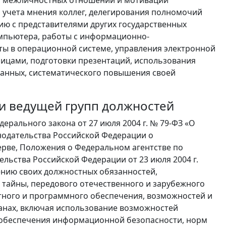
ми межличностных отношений и мотивации
 учета мнения коллег, делегирования полномочий
ю с представителями других государственных
мпьютера, работы с информационно-
ты в операционной системе, управления электронной
лицами, подготовки презентаций, использования
 данных, систематического повышения своей
 и ведущей групп должностей
рального закона от 27 июля 2004 г. № 79-ФЗ «О
нодательства Российской Федерации о
ерве, Положения о Федеральном агентстве по
льства Российской Федерации от 23 июля 2004 г.
ению своих должностных обязанностей,
 тайны, передового отечественного и зарубежного
атного и программного обеспечения, возможностей и
анах, включая использование возможностей
 обеспечения информационной безопасности, норм