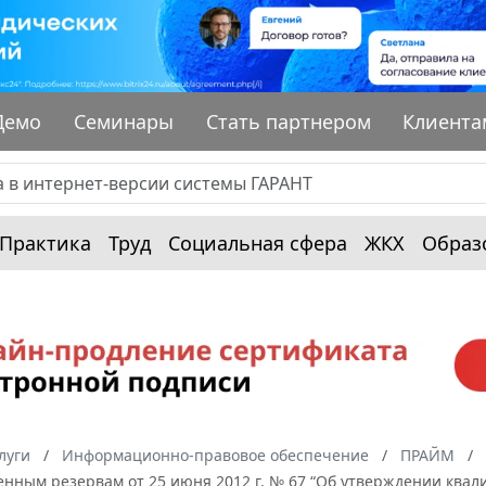
Демо
Семинары
Стать партнером
Клиента
Практика
Труд
Социальная сфера
ЖКХ
Образ
луги
Информационно-правовое обеспечение
ПРАЙМ
венным резервам от 25 июня 2012 г. № 67 “Об утверждении кв