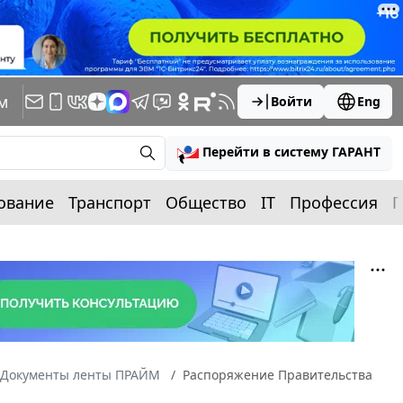
м
Войти
Eng
Перейти в систему ГАРАНТ
ование
Транспорт
Общество
IT
Профессия
П
Документы ленты ПРАЙМ
Распоряжение Правительства