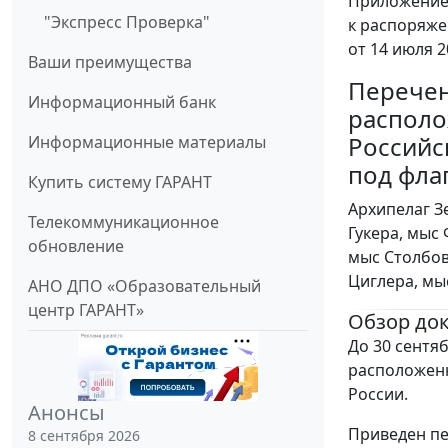
Приложени
"Экспресс Проверка"
к распоряж
от 14 июля 2
Ваши преимущества
Перече
Информационный банк
располо
Российс
Информационные материалы
под фла
Купить систему ГАРАНТ
Архипелаг З
Телекоммуникационное
Гукера, мыс
обновление
мыс Столбов
Циглера, мы
АНО ДПО «Образовательный
центр ГАРАНТ»
Обзор до
До 30 сентяб
расположенн
России.
Анонсы
Приведен пе
8 сентября 2026