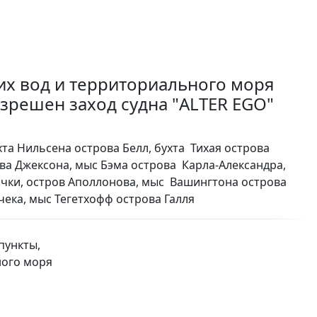
х вод и территориального моря
зрешен заход судна "ALTER EGO"
та Нильсена острова Белл, бухта Тихая острова
ова Джексона, мыс Бэма острова Карла-Александра,
ички, остров Аполлонова, мыс Вашингтона острова
чека, мыс Тегетхофф острова Галля
пункты,
ного моря