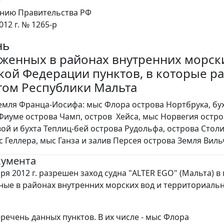
е
ению Правительства РФ
012 г. № 1265-р
нь
женных в районах внутренних морски
кой Федерации пунктов, в которые ра
гом Республики Мальта
емля Франца-Иосифа: мыс Флора острова Нортбрука, бух
 Фиуме острова Чамп, остров Хейса, мыс Норвегия остр
ой и бухта Теплиц-бей острова Рудольфа, острова Стол
с Геллера, мыс Ганза и залив Персея острова Земля Виль
кумента
ря 2012 г. разрешен заход судна "ALTER EGO" (Мальта) в 
ые в районах внутренних морских вод и территориаль
речень данных пунктов. В их числе - мыс Флора