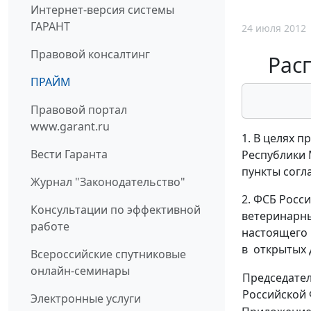
Интернет-версия системы
ГАРАНТ
24 июля 2012
Правовой консалтинг
Рас
ПРАЙМ
Правовой портал
www.garant.ru
1. В целях 
Вести Гаранта
Республики 
пункты согл
Журнал "Законодательство"
2. ФСБ Росс
Консультации по эффективной
ветеринарны
работе
настоящего 
в открытых 
Всероссийские спутниковые
онлайн-семинары
Председате
Российской
Электронные услуги