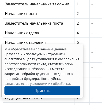
Заместитель начальника таможни
1
-
Начальник поста
2
-
Заместитель начальника поста
2
-
Начальник отдела
4
-
Начальник отделения
6
-
Мы обрабатываем локальные данные
Старший оперуполномоченный по
2
-
браузера и используем инструменты
особо важным делам
аналитики в целях улучшения и обеспечения
работоспособности сайта, статистических
Старший уполномоченный по
1
-
исследований и обзоров. Вы можете
особо важным делам
запретить обработку указанных данных в
настройках браузера. Пожалуйста,
Старший дознаватель по особо
1
-
ознакомьтесь с условиями их обработки
.
важным делам
Принять
Ведущий инспектор
2
-