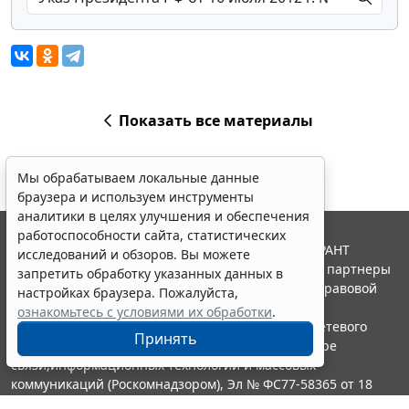
Показать все материалы
Мы обрабатываем локальные данные
браузера и используем инструменты
аналитики в целях улучшения и обеспечения
работоспособности сайта, статистических
© ООО "НПП "ГАРАНТ-СЕРВИС", 2026. Система ГАРАНТ
исследований и обзоров. Вы можете
выпускается с 1990 года. Компания "Гарант" и ее партнеры
запретить обработку указанных данных в
являются участниками Российской ассоциации правовой
настройках браузера. Пожалуйста,
информации ГАРАНТ.
ознакомьтесь с условиями их обработки
.
Портал ГАРАНТ.РУ зарегистрирован в качестве сетевого
Принять
издания Федеральной службой по надзору в сфере
связи,информационных технологий и массовых
коммуникаций (Роскомнадзором), Эл № ФС77-58365 от 18
июня 2014 года.