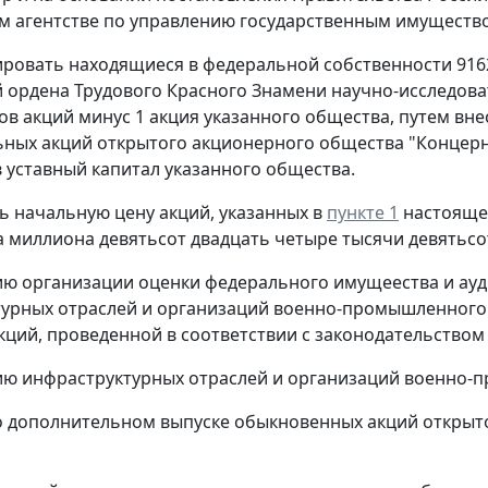
 агентстве по управлению государственным имуществ
ировать находящиеся в федеральной собственности 916
 ордена Трудового Красного Знамени научно-исследоват
ов акций минус 1 акция указанного общества, путем вн
ных акций открытого акционерного общества "Концерн 
 уставный капитал указанного общества.
ть начальную цену акций, указанных в
пункте 1
настоящег
а миллиона девятьсот двадцать четыре тысячи девятьсот
ию организации оценки федерального имущеества и ауди
урных отраслей и организаций военно-промышленного к
кций, проведенной в соответствии с законодательство
ию инфраструктурных отраслей и организаций военно-п
о дополнительном выпуске обыкновенных акций открыт