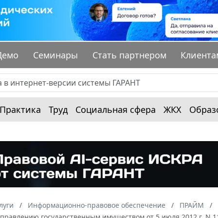
Демо
Семинары
Стать партнером
Клиента
Практика
Труд
Социальная сфера
ЖКХ
Образ
луги
Информационно-правовое обеспечение
ПРАЙМ
управлению государственным имуществом от 5 июля 2012 г. N 1