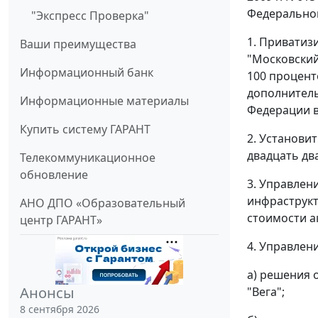
Федеральном
"Экспресс Проверка"
1. Приватиз
Ваши преимущества
"Московский
Информационный банк
100 процент
дополнитель
Информационные материалы
Федерации в
Купить систему ГАРАНТ
2. Установи
двадцать дв
Телекоммуникационное
обновление
3. Управлен
инфраструкт
АНО ДПО «Образовательный
стоимости а
центр ГАРАНТ»
4. Управлен
а) решения 
Анонсы
"Вега";
8 сентября 2026