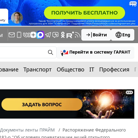
м
Войти
Eng
Перейти в систему ГАРАНТ
ование
Транспорт
Общество
IT
Профессия
П
Документы ленты ПРАЙМ
Распоряжение Федерального
182-р "Об условиях приватизации акций открытого