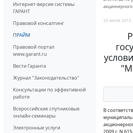
Интернет-версия системы
акционерного
ГАРАНТ
23 июля 2012
Правовой консалтинг
Р
ПРАЙМ
гос
Правовой портал
www.garant.ru
услов
"М
Вести Гаранта
Журнал "Законодательство"
Консультации по эффективной
работе
Всероссийские спутниковые
В соответст
онлайн-семинары
муниципальн
акционерног
Электронные услуги
2009 г. N 61