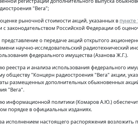
твенной регистрации дополнительного выпуска обыкно
диостроения "Вега";
б оценке рыночной стоимости акций, указанных в
пункте 
и с законодательством Российской Федерации об оцено
 представление о передаче акций открытого акционерн
амени научно-исследовательский радиотехнический инст
ользования федерального имущества (Азанова Ж.Г.).
ию реестра и анализа использования федерального имущ
у обществу "Концерн радиостроения "Вега" акции, ука
латы размещенных дополнительных обыкновенных акций
ия "Вега".
ию информационной политики (Комаров А.Ю.) обеспечи
ом порядке в официальных изданиях.
 за исполнением настоящего распоряжения возложить 