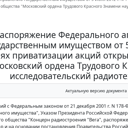
 общества "Московский ордена Трудового Красного Знамени на
аспоряжение Федерального а
ударственным имуществом от 5 
иях приватизации акций откр
осковский ордена Трудового 
исследовательский радиоте
Актуальную версию документа
вий с Федеральным законом от 21 декабря 2001 г. N 178
ого имущества", Указом Президента Российской Федерац
о общества "Концерн радиостроения "Вега", распоряже
5-р и на основании постановления Правительства Россий