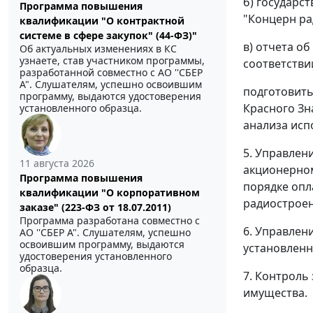
б) государс
Программа повышения
"Концерн ра
квалификации "О контрактной
системе в сфере закупок" (44-ФЗ)"
в) отчета о
Об актуальных изменениях в КС
узнаете, став участником программы,
соответстви
разработанной совместно с АО ''СБЕР
А". Слушателям, успешно освоившим
подготовить
программу, выдаются удостоверения
Красного Зн
установленного образца.
анализа исп
5. Управлен
11 августа 2026
акционерном
Программа повышения
порядке оп
квалификации "О корпоративном
радиостроен
заказе" (223-ФЗ от 18.07.2011)
Программа разработана совместно с
6. Управлен
АО ''СБЕР А". Слушателям, успешно
освоившим программу, выдаются
установленн
удостоверения установленного
образца.
7. Контроль
имущества.