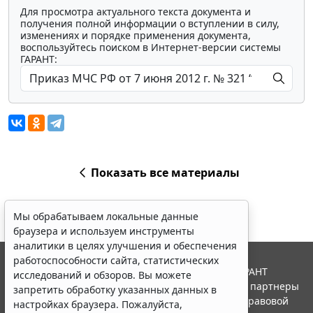
Для просмотра актуального текста документа и
получения полной информации о вступлении в силу,
изменениях и порядке применения документа,
воспользуйтесь поиском в Интернет-версии системы
ГАРАНТ:
Показать все материалы
Мы обрабатываем локальные данные
браузера и используем инструменты
аналитики в целях улучшения и обеспечения
работоспособности сайта, статистических
© ООО "НПП "ГАРАНТ-СЕРВИС", 2026. Система ГАРАНТ
исследований и обзоров. Вы можете
выпускается с 1990 года. Компания "Гарант" и ее партнеры
запретить обработку указанных данных в
являются участниками Российской ассоциации правовой
настройках браузера. Пожалуйста,