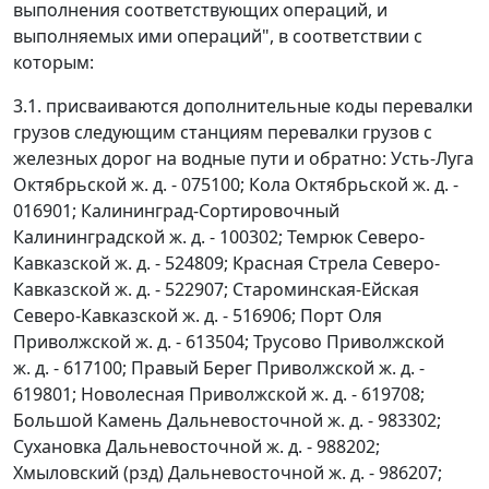
выполнения соответствующих операций, и
выполняемых ими операций", в соответствии с
которым:
3.1. присваиваются дополнительные коды перевалки
грузов следующим станциям перевалки грузов с
железных дорог на водные пути и обратно: Усть-Луга
Октябрьской ж. д. - 075100; Кола Октябрьской ж. д. -
016901; Калининград-Сортировочный
Калининградской ж. д. - 100302; Темрюк Северо-
Кавказской ж. д. - 524809; Красная Стрела Северо-
Кавказской ж. д. - 522907; Староминская-Ейская
Северо-Кавказской ж. д. - 516906; Порт Оля
Приволжской ж. д. - 613504; Трусово Приволжской
ж. д. - 617100; Правый Берег Приволжской ж. д. -
619801; Новолесная Приволжской ж. д. - 619708;
Большой Камень Дальневосточной ж. д. - 983302;
Сухановка Дальневосточной ж. д. - 988202;
Хмыловский (рзд) Дальневосточной ж. д. - 986207;