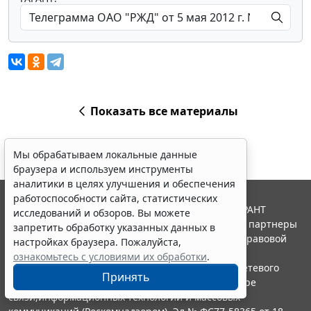
Показать все материалы
Мы обрабатываем локальные данные
браузера и используем инструменты
аналитики в целях улучшения и обеспечения
работоспособности сайта, статистических
© ООО "НПП "ГАРАНТ-СЕРВИС", 2026. Система ГАРАНТ
исследований и обзоров. Вы можете
выпускается с 1990 года. Компания "Гарант" и ее партнеры
запретить обработку указанных данных в
являются участниками Российской ассоциации правовой
настройках браузера. Пожалуйста,
информации ГАРАНТ.
ознакомьтесь с условиями их обработки
.
Портал ГАРАНТ.РУ зарегистрирован в качестве сетевого
Принять
издания Федеральной службой по надзору в сфере
связи,информационных технологий и массовых