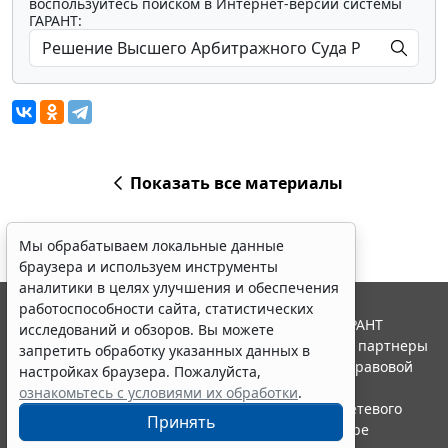
воспользуйтесь поиском в Интернет-версии системы
ГАРАНТ:
Показать все материалы
Мы обрабатываем локальные данные
браузера и используем инструменты
аналитики в целях улучшения и обеспечения
работоспособности сайта, статистических
© ООО "НПП "ГАРАНТ-СЕРВИС", 2026. Система ГАРАНТ
исследований и обзоров. Вы можете
выпускается с 1990 года. Компания "Гарант" и ее партнеры
запретить обработку указанных данных в
являются участниками Российской ассоциации правовой
настройках браузера. Пожалуйста,
информации ГАРАНТ.
ознакомьтесь с условиями их обработки
.
Портал ГАРАНТ.РУ зарегистрирован в качестве сетевого
Принять
издания Федеральной службой по надзору в сфере