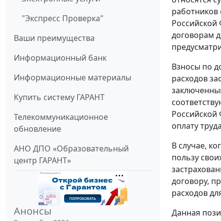
работников 
"Экспресс Проверка"
Российской 
договорам д
Ваши преимущества
предусматри
Информационный банк
Взносы по д
Информационные материалы
расходов за
заключенным
Купить систему ГАРАНТ
соответству
Российской 
Телекоммуникационное
оплату труда
обновление
В случае, к
АНО ДПО «Образовательный
пользу свои
центр ГАРАНТ»
застрахован
договору, п
расходов дл
Анонсы
Данная пози