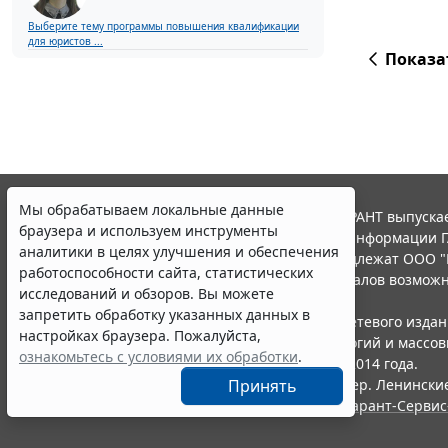
Выберите тему программы повышения квалификации
для юристов ...
Показа
Мы обрабатываем локальные данные
© ООО "НПП "ГАРАНТ-СЕРВИС", 2026. Система ГАРАНТ выпускае
браузера и используем инструменты
участниками Российской ассоциации правовой информации Г
аналитики в целях улучшения и обеспечения
Все права на материалы сайта ГАРАНТ.РУ принадлежат ООО "
работоспособности сайта, статистических
Полное или частичное воспроизведение материалов возможн
исследований и обзоров. Вы можете
Правила использования портала.
запретить обработку указанных данных в
Портал ГАРАНТ.РУ зарегистрирован в качестве сетевого изда
настройках браузера. Пожалуйста,
надзору в сфере связи,информационных технологий и массо
ознакомьтесь с условиями их обработки
.
(Роскомнадзором), Эл № ФС77-58365 от 18 июня 2014 года.
ООО "НПП "ГАРАНТ-СЕРВИС", 119234, г. Москва, тер. Ленинские 
Принять
Разработчик ЭПС Система ГАРАНТ – ООО "НПП "
Гарант-Сервис