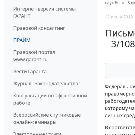
службы от 3 и
Интернет-версия системы
ГАРАНТ
12 июля 2012
Правовой консалтинг
Письмо
ПРАЙМ
3/10
Правовой портал
www.garant.ru
Вести Гаранта
Журнал "Законодательство"
Федеральная
правомернос
Консультации по эффективной
работодател
работе
которому ча
Всероссийские спутниковые
личных сред
онлайн-семинары
В соответст
Электронные услуги
относятся с