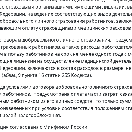
со страховыми организациями, имеющими лицензии, вы
Федерации, на ведение соответствующих видов деятельн
обровольного личного страхования работников, заключ
вающим оплату страховщиками медицинских расходов 
оговорам добровольного личного страхования, преду
страхованных работников, а также расходы работодателе
 в пользу работников на срок не менее одного года 
ющие лицензии на осуществление медицинской деятельн
Федерации, включаются в состав расходов в размере, 
 (абзац 9 пункта 16 статьи 255 Кодекса).
огда условиями договора добровольного личного страхо
х работников, предусмотрена оплата части затрат, связ
ным работником из его личных средств, то только сумма
роизведенных при условии соответствия положениям стат
я целей налогообложения.
ция согласована с Минфином России.