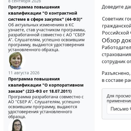
8 сентября 2026
Доведите да
Программа повышения
квалификации "О контрактной
Советник го
системе в сфере закупок" (44-ФЗ)"
Об актуальных изменениях в КС
гражданско
узнаете, став участником программы,
Российской 
разработанной совместно с АО ''СБЕР
Обзор до
А". Слушателям, успешно освоившим
программу, выдаются удостоверения
Работодател
установленного образца.
страхования.
сотрудник о
Разъяснено,
11 августа 2026
Программа повышения
в составе ра
квалификации "О корпоративном
заказе" (223-ФЗ от 18.07.2011)
Для просмо
Программа разработана совместно с
применения
АО ''СБЕР А". Слушателям, успешно
освоившим программу, выдаются
удостоверения установленного
образца.