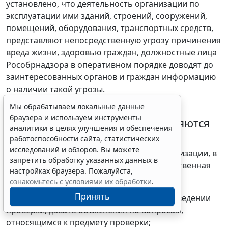
установлено, что деятельность организации по
эксплуатации ими зданий, строений, сооружений,
помещений, оборудования, транспортных средств,
представляют непосредственную угрозу причинения
вреда жизни, здоровью граждан, должностные лица
Рособрнадзора в оперативном порядке доводят до
заинтересованных органов и граждан информацию
о наличии такой угрозы.
Мы обрабатываем локальные данные
Права и обязанности лиц, в
браузера и используем инструменты
отношении которых осуществляются
аналитики в целях улучшения и обеспечения
мероприятия по контролю
работоспособности сайта, статистических
исследований и обзоров. Вы можете
12. Уполномоченный представитель организации, в
запретить обработку указанных данных в
отношении которой исполняется государственная
настройках браузера. Пожалуйста,
функция, имеет право:
ознакомьтесь с условиями их обработки
.
Принять
непосредственно присутствовать при проведении
проверки, давать объяснения по вопросам,
относящимся к предмету проверки;