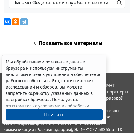
Показать все материалы
Мы обрабатываем локальные данные
браузера и используем инструменты
аналитики в целях улучшения и обеспечения
работоспособности сайта, статистических
© ООО "НПП "ГАРАНТ-СЕРВИС", 2026. Система ГАРАНТ
исследований и обзоров. Вы можете
выпускается с 1990 года. Компания "Гарант" и ее партнеры
запретить обработку указанных данных в
являются участниками Российской ассоциации правовой
настройках браузера. Пожалуйста,
информации ГАРАНТ.
ознакомьтесь с условиями их обработки
.
Портал ГАРАНТ.РУ зарегистрирован в качестве сетевого
Принять
издания Федеральной службой по надзору в сфере
связи,информационных технологий и массовых
коммуникаций (Роскомнадзором), Эл № ФС77-58365 от 18