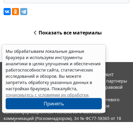
Показать все материалы
Мы обрабатываем локальные данные
браузера и используем инструменты
аналитики в целях улучшения и обеспечения
работоспособности сайта, статистических
© ООО "НПП "ГАРАНТ-СЕРВИС", 2026. Система ГАРАНТ
исследований и обзоров. Вы можете
выпускается с 1990 года. Компания "Гарант" и ее партнеры
запретить обработку указанных данных в
являются участниками Российской ассоциации правовой
настройках браузера. Пожалуйста,
информации ГАРАНТ.
ознакомьтесь с условиями их обработки
.
Портал ГАРАНТ.РУ зарегистрирован в качестве сетевого
Принять
издания Федеральной службой по надзору в сфере
связи,информационных технологий и массовых
коммуникаций (Роскомнадзором), Эл № ФС77-58365 от 18
июня 2014 года.