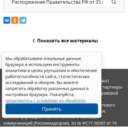
Показать все материалы
Мы обрабатываем локальные данные
браузера и используем инструменты
аналитики в целях улучшения и обеспечения
работоспособности сайта, статистических
© ООО "НПП "ГАРАНТ-СЕРВИС", 2026. Система ГАРАНТ
исследований и обзоров. Вы можете
выпускается с 1990 года. Компания "Гарант" и ее партнеры
запретить обработку указанных данных в
являются участниками Российской ассоциации правовой
настройках браузера. Пожалуйста,
информации ГАРАНТ.
ознакомьтесь с условиями их обработки
.
Портал ГАРАНТ.РУ зарегистрирован в качестве сетевого
Принять
издания Федеральной службой по надзору в сфере
связи,информационных технологий и массовых
коммуникаций (Роскомнадзором), Эл № ФС77-58365 от 18