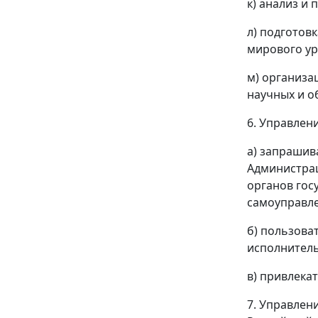
к) анализ и
л) подготов
мирового ур
м) организа
научных и о
6. Управлен
а) запрашив
Администрац
органов гос
самоуправле
б) пользова
исполнитель
в) привлека
7. Управлен