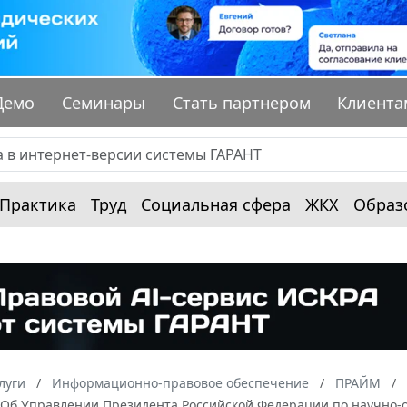
Демо
Семинары
Стать партнером
Клиента
Практика
Труд
Социальная сфера
ЖКХ
Образ
луги
Информационно-правовое обеспечение
ПРАЙМ
 “Об Управлении Президента Российской Федерации по научно-