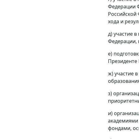
Федерации 
Российской 
хода и резу
д) участие 
Федерации, 
е) подготов
Президенте 
ж) участие 
образования
з) организа
приоритетны
и) организа
академиями 
фондами, ос