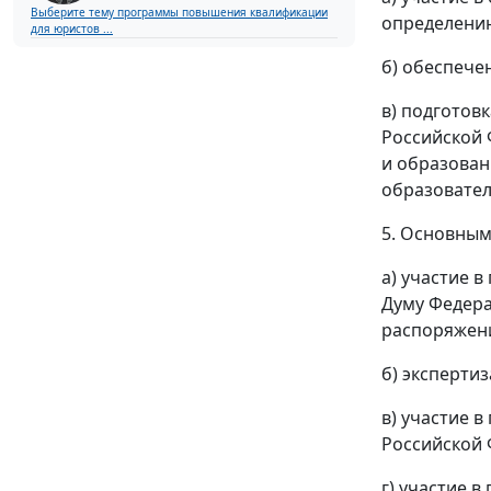
Выберите тему программы повышения квалификации
определению
для юристов ...
б) обеспече
в) подготов
Российской 
и образован
образовател
5. Основным
а) участие 
Думу Федера
распоряжени
б) эксперти
в) участие 
Российской 
г) участие 