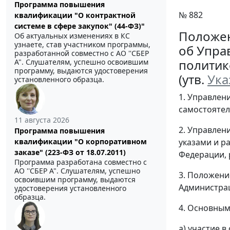
Программа повышения
№ 882
квалификации "О контрактной
системе в сфере закупок" (44-ФЗ)"
Положе
Об актуальных изменениях в КС
узнаете, став участником программы,
об Упра
разработанной совместно с АО ''СБЕР
политик
А". Слушателям, успешно освоившим
программу, выдаются удостоверения
(утв.
Ука
установленного образца.
1. Управлен
самостояте
11 августа 2026
2. Управлен
Программа повышения
квалификации "О корпоративном
указами и р
заказе" (223-ФЗ от 18.07.2011)
Федерации, 
Программа разработана совместно с
АО ''СБЕР А". Слушателям, успешно
3. Положени
освоившим программу, выдаются
Администрац
удостоверения установленного
образца.
4. Основным
а) участие 