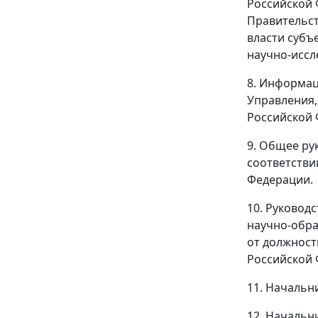
Российской 
Правительст
власти субъ
научно-иссл
8. Информац
Управления,
Российской 
9. Общее ру
соответстви
Федерации.
10. Руковод
научно-обра
от должност
Российской 
11. Начальн
12. Начальн