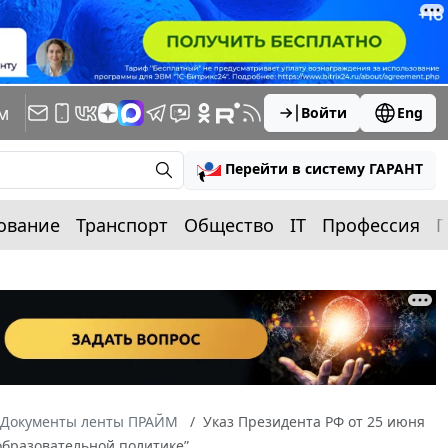
м
Войти
Eng
Перейти в систему ГАРАНТ
ование
Транспорт
Общество
IT
Профессия
П
Документы ленты ПРАЙМ
Указ Президента РФ от 25 июня
образовательной политике”