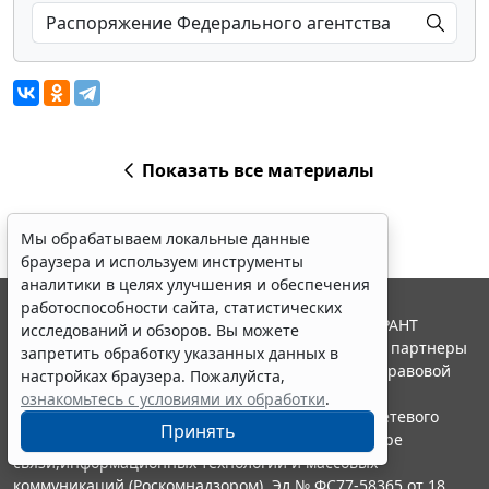
Показать все материалы
Мы обрабатываем локальные данные
браузера и используем инструменты
аналитики в целях улучшения и обеспечения
работоспособности сайта, статистических
© ООО "НПП "ГАРАНТ-СЕРВИС", 2026. Система ГАРАНТ
исследований и обзоров. Вы можете
выпускается с 1990 года. Компания "Гарант" и ее партнеры
запретить обработку указанных данных в
являются участниками Российской ассоциации правовой
настройках браузера. Пожалуйста,
информации ГАРАНТ.
ознакомьтесь с условиями их обработки
.
Портал ГАРАНТ.РУ зарегистрирован в качестве сетевого
Принять
издания Федеральной службой по надзору в сфере
связи,информационных технологий и массовых
коммуникаций (Роскомнадзором), Эл № ФС77-58365 от 18