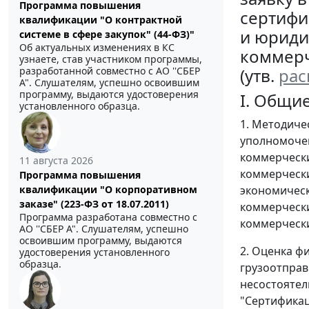
Программа повышения
сертифи
квалификации "О контрактной
и юриди
системе в сфере закупок" (44-ФЗ)"
Об актуальных изменениях в КС
коммерч
узнаете, став участником программы,
(утв.
ра
разработанной совместно с АО ''СБЕР
А". Слушателям, успешно освоившим
программу, выдаются удостоверения
I. Общи
установленного образца.
1. Методиче
уполномочен
коммерчески
11 августа 2026
коммерчески
Программа повышения
экономическ
квалификации "О корпоративном
заказе" (223-ФЗ от 18.07.2011)
коммерчески
Программа разработана совместно с
коммерчески
АО ''СБЕР А". Слушателям, успешно
освоившим программу, выдаются
2. Оценка ф
удостоверения установленного
образца.
грузоотправ
несостоятел
"Сертифика