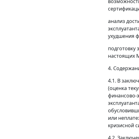
возможност
сертификаци
анализ дост
эксплуатант
ухудшения ф
подготовку 
настоящих 
4. Содержан
4.1. В закл
(оценка тек
финансово-э
эксплуатант
обусловивши
или неплате
кризисной с
4.2. Заключ