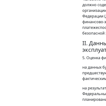
должно соде
организации
Федерации (
финансово-э
платежеспос
безопасной 
II. Дан
эксплуа
5. Оценка ф
на данных б
предшествую
фактическим
на результа
Федеральных
планировани