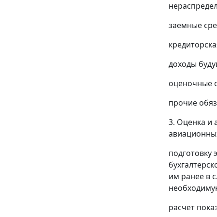
нераспредел
заемные сре
кредиторска
доходы буду
оценочные о
прочие обяз
3. Оценка и
авиационных
подготовку 
бухгалтерск
им ранее в
необходимую
расчет пока