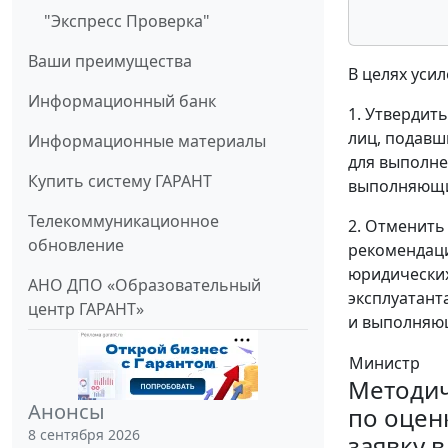
"Экспресс Проверка"
Ваши преимущества
В целях уси
Информационный банк
1. Утвердит
лиц, подавш
Информационные материалы
для выполне
Купить систему ГАРАНТ
выполняющи
Телекоммуникационное
2. Отменить
обновление
рекомендаци
юридических
АНО ДПО «Образовательный
эксплуатант
центр ГАРАНТ»
и выполняю
Министр
Методич
Анонсы
по оцен
8 сентября 2026
заявку 