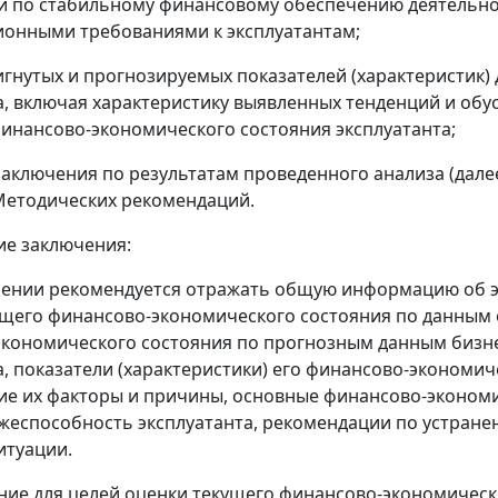
и по стабильному финансовому обеспечению деятельн
онными требованиями к эксплуатантам;
игнутых и прогнозируемых показателей (характеристик)
а, включая характеристику выявленных тенденций и обу
инансово-экономического состояния эксплуатанта;
заключения по результатам проведенного анализа (дале
Методических рекомендаций.
ие заключения:
ючении рекомендуется отражать общую информацию об эк
ущего финансово-экономического состояния по данным 
кономического состояния по прогнозным данным бизне
а, показатели (характеристики) его финансово-экономи
е их факторы и причины, основные финансово-эконом
жеспособность эксплуатанта, рекомендации по устран
итуации.
ение для целей оценки текущего финансово-экономическ