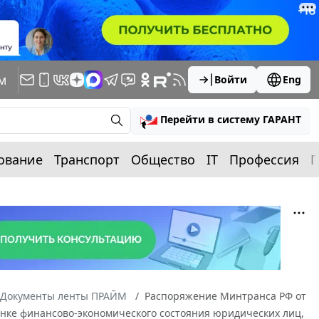
м
Войти
Eng
Перейти в систему ГАРАНТ
ование
Транспорт
Общество
IT
Профессия
П
Документы ленты ПРАЙМ
Распоряжение Минтранса РФ от
енке финансово-экономического состояния юридических лиц,