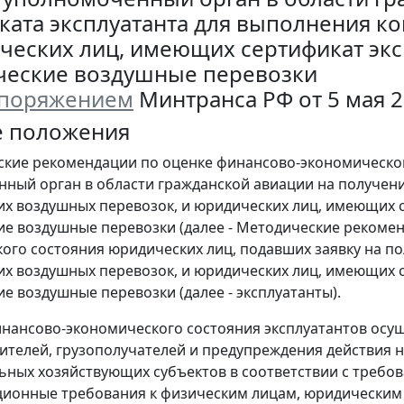
ката эксплуатанта для выполнения к
ческих лиц, имеющих сертификат эк
еские воздушные перевозки
споряжением
Минтранса РФ от 5 мая 20
е положения
ские рекомендации по оценке финансово-экономическог
ный орган в области гражданской авиации на получени
х воздушных перевозок, и юридических лиц, имеющих 
е воздушные перевозки (далее - Методические рекомен
ого состояния юридических лиц, подавших заявку на п
х воздушных перевозок, и юридических лиц, имеющих 
е воздушные перевозки (далее - эксплуатанты).
инансово-экономического состояния эксплуатантов осущ
ителей, грузополучателей и предупреждения действия 
ьных хозяйствующих субъектов в соответствии с треб
ционные требования к физическим лицам, юридически