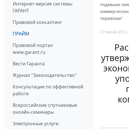
Интернет-версия системы
подавших зая
ГАРАНТ
коммерческих
перевозки"
Правовой консалтинг
27 июня 2012
ПРАЙМ
Рас
Правовой портал
www.garant.ru
утвер
Вести Гаранта
эконо
Журнал "Законодательство"
уп
Консультации по эффективной
работе
ко
Всероссийские спутниковые
онлайн-семинары
Электронные услуги