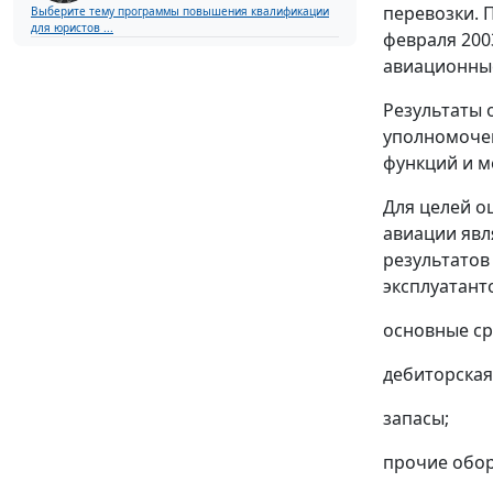
перевозки. 
Выберите тему программы повышения квалификации
для юристов ...
февраля 200
авиационные
Результаты 
уполномочен
функций и 
Для целей о
авиации явл
результатов
эксплуатант
основные ср
дебиторская
запасы;
прочие обор