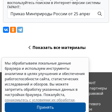
воспользуйтесь поиском в Интернет-версии системы
ГАРАНТ:
Показать все материалы
Мы обрабатываем локальные данные
браузера и используем инструменты
аналитики в целях улучшения и обеспечения
работоспособности сайта, статистических
© ООО "НПП "ГАРАНТ-СЕРВИС", 2026. Система ГАРАНТ
исследований и обзоров. Вы можете
выпускается с 1990 года. Компания "Гарант" и ее партнеры
запретить обработку указанных данных в
являются участниками Российской ассоциации правовой
настройках браузера. Пожалуйста,
информации ГАРАНТ.
ознакомьтесь с условиями их обработки
.
Портал ГАРАНТ.РУ зарегистрирован в качестве сетевого
Принять
издания Федеральной службой по надзору в сфере