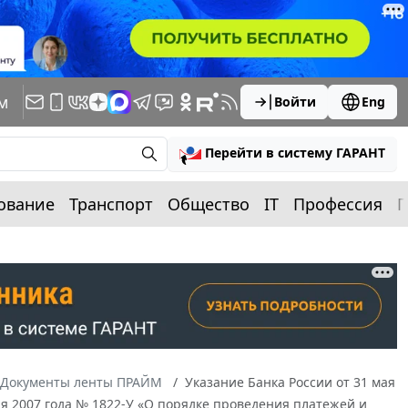
м
Войти
Eng
Перейти в систему ГАРАНТ
ование
Транспорт
Общество
IT
Профессия
П
Документы ленты ПРАЙМ
Указание Банка России от 31 мая
ля 2007 года № 1822-У «О порядке проведения платежей и