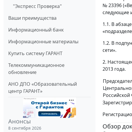
№ 23396 («Ве
"Экспресс Проверка"
следующие 
Ваши преимущества
1.1. В абза
Информационный банк
«подразделе
Информационные материалы
1.2. В подп
сети».
Купить систему ГАРАНТ
2. Настояще
Телекоммуникационное
2013 года.
обновление
Председате
АНО ДПО «Образовательный
Центрально
центр ГАРАНТ»
Российской
Зарегистрир
Регистраци
Анонсы
Обзор до
8 сентября 2026