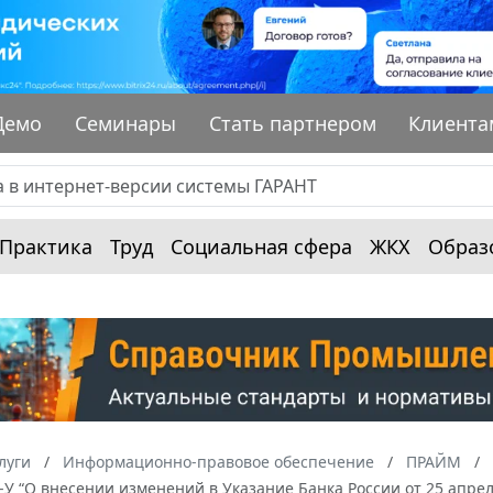
Демо
Семинары
Стать партнером
Клиента
Практика
Труд
Социальная сфера
ЖКХ
Образ
луги
Информационно-правовое обеспечение
ПРАЙМ
2-У “О внесении изменений в Указание Банка России от 25 апре