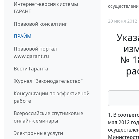
Интернет-версия системы
осуществления
ГАРАНТ
20 июня 2012
Правовой консалтинг
Указ
ПРАЙМ
изм
Правовой портал
www.garant.ru
№ 1
ра
Вести Гаранта
Журнал "Законодательство"
Консультации по эффективной
работе
Всероссийские спутниковые
1. В соотве
онлайн-семинары
мая 2012 го
осуществлен
Электронные услуги
Министерств