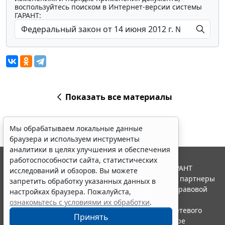
воспользуйтесь поиском в Интернет-версии системы
ГАРАНТ:
Показать все материалы
Мы обрабатываем локальные данные
браузера и используем инструменты
аналитики в целях улучшения и обеспечения
работоспособности сайта, статистических
© ООО "НПП "ГАРАНТ-СЕРВИС", 2026. Система ГАРАНТ
исследований и обзоров. Вы можете
выпускается с 1990 года. Компания "Гарант" и ее партнеры
запретить обработку указанных данных в
являются участниками Российской ассоциации правовой
настройках браузера. Пожалуйста,
информации ГАРАНТ.
ознакомьтесь с условиями их обработки
.
Портал ГАРАНТ.РУ зарегистрирован в качестве сетевого
Принять
издания Федеральной службой по надзору в сфере